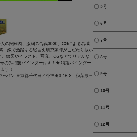
5号
6号
7号
0人の閨閥図、激闘の合戦3000、CGによる名城
、第一線で活躍する戦国史研究家陣がこだわり抜い
と、絵図やイラスト、写真、CGなどでリアルな
8号
2号のみ特製バインダー付き！★ 特製バインダー
=============================
9号
ャパン 東京都千代田区外神田3-16-8 秋葉原三
10号
11号
12号