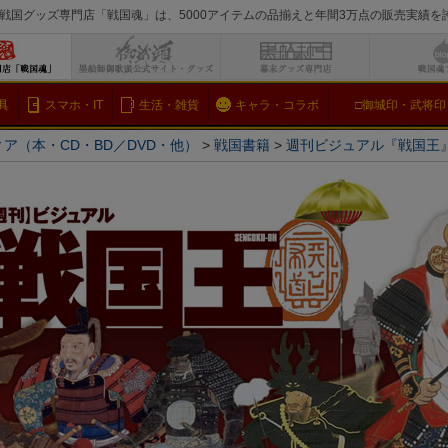
戦国グッズ専門店「戦国魂」は、5000アイテムの品揃えと年間3万点の販売実績
検索
具
スマホ・IT
生活・雑貨
キャラ・コラボ
□御城印・武将印
ア（本・CD・BD／DVD・他）
戦国書籍
週刊ビジュアル『戦国王