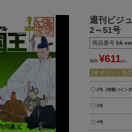
週刊ビジ
2～51号
商品番号
bk-s
¥
611
価格
税込
[
6
ポイント進呈 
2号（特製バイン
3号
4号