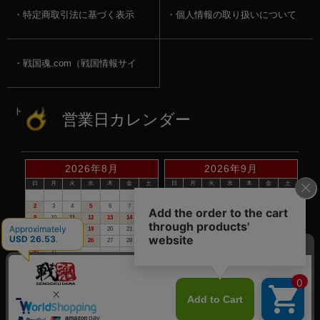
特定商取引法に基づく表示
個人情報の取り扱いについて
戦国魂.com（戦国情報サイ
ト）
営業日カレンダー
2026年8月
2026年9月
日
月
火
水
木
金
土
日
月
火
水
木
金
土
1
1
2
3
4
5
2
3
4
5
6
7
8
6
7
8
9
10
11
12
9
10
11
12
13
14
15
13
14
15
16
17
18
19
16
17
18
19
20
21
22
20
21
22
23
24
25
26
23
24
25
26
27
28
29
27
28
29
30
30
31
赤い日付が定休日です。
※定休日は、商品の発送・電話でのお問合せは、お休みさせて頂いて
おりますので予めご了承下さい。
©戦国魂