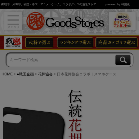
御城印・武将印、戦国・幕末・アニメ・ゲーム、コラボグッズの通販ストア
powered by 戦国魂
HOME
●戦国企画
花押協会
日本花押協会コラボ｜スマホケース