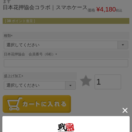
ます
日本花押協会コラボ｜スマホケース
¥
4,180
価格
税込
[
38
ポイント進呈 ]
種類
(
必
須
日本花押協会 会員番号（6桁）
)
(
必
須
盛上げ加工
)
(
必
須
)
レビューを書く