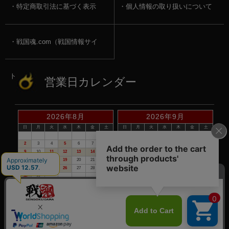
特定商取引法に基づく表示
個人情報の取り扱いについて
戦国魂.com（戦国情報サイ
ト）
営業日カレンダー
2026年8月
2026年9月
日
月
火
水
木
金
土
日
月
火
水
木
金
土
1
1
2
3
4
5
2
3
4
5
6
7
8
6
7
8
9
10
11
12
9
10
11
12
13
14
15
13
14
15
16
17
18
19
16
17
18
19
20
21
22
20
21
22
23
24
25
26
23
24
25
26
27
28
29
27
28
29
30
30
31
赤い日付が定休日です。
※定休日は、商品の発送・電話でのお問合せは、お休みさせて頂いて
おりますので予めご了承下さい。
©戦国魂