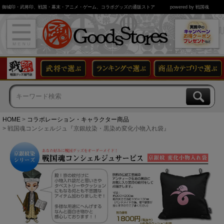
御城印・武将印、戦国・幕末・アニメ・ゲーム、コラボグッズの通販ストア
powered by 戦国魂
HOME
コラボレーション・キャラクター商品
戦国魂コンシェルジュ『京銀紋染・黒染め変化小物入れ袋』