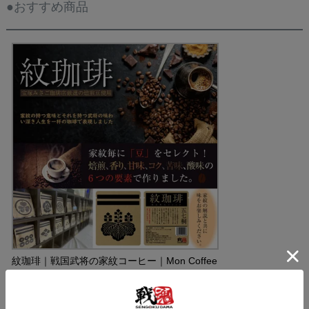
●おすすめ商品
紋珈琲｜戦国武将の家紋コーヒー｜Mon Coffee
価格
¥
300
税込