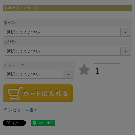
[
18
ポイント進呈 ]
家紋表
(
必
須
紋付色
)
(
必
須
)
オプション
(
必
須
)
レビューを書く