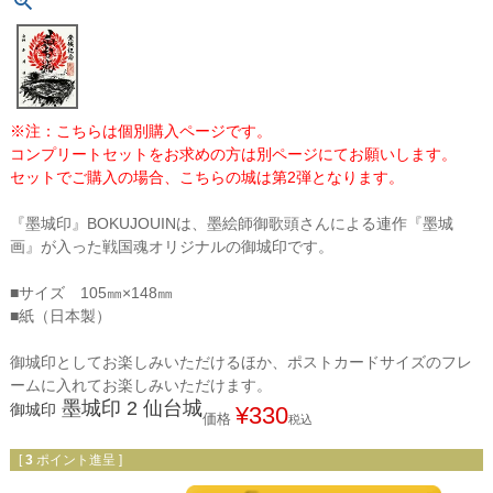
※注：こちらは個別購入ページです。
コンプリートセットをお求めの方は別ページにてお願いします。
セットでご購入の場合、こちらの城は第2弾となります。
『墨城印』BOKUJOUINは、墨絵師御歌頭さんによる連作『墨城
画』が入った戦国魂オリジナルの御城印です。
■サイズ 105㎜×148㎜
■紙（日本製）
御城印としてお楽しみいただけるほか、ポストカードサイズのフレ
ームに入れてお楽しみいただけます。
墨城印 2 仙台城
御城印
¥
330
価格
税込
[
3
ポイント進呈 ]