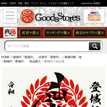
御城印・武将印、戦国・幕末・アニメ・ゲーム、コラボグッズの通販ストア
powered by 戦国魂
HOME
御城印『墨城印』・武将印『墨将印』｜御城印帳、他
御城印「墨城印」 単品購入
墨城印 2 仙台城