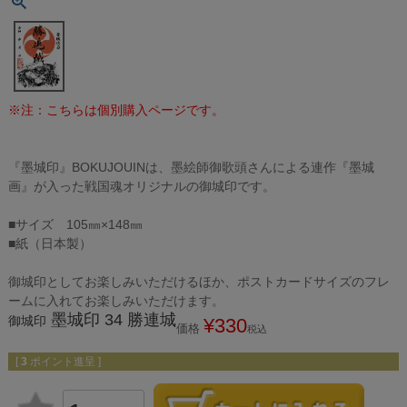
※注：こちらは個別購入ページです。
『墨城印』BOKUJOUINは、墨絵師御歌頭さんによる連作『墨城
画』が入った戦国魂オリジナルの御城印です。
■サイズ 105㎜×148㎜
■紙（日本製）
御城印としてお楽しみいただけるほか、ポストカードサイズのフレ
ームに入れてお楽しみいただけます。
墨城印 34 勝連城
御城印
¥
330
価格
税込
[
3
ポイント進呈 ]