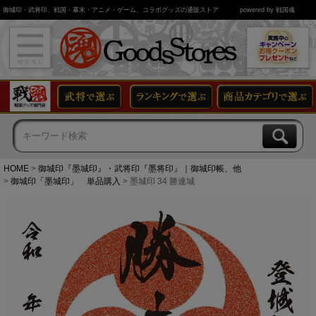
御城印・武将印、戦国・幕末・アニメ・ゲーム、コラボグッズの通販ストア
powered by 戦国魂
HOME
御城印『墨城印』・武将印『墨将印』｜御城印帳、他
御城印「墨城印」 単品購入
墨城印 34 勝連城