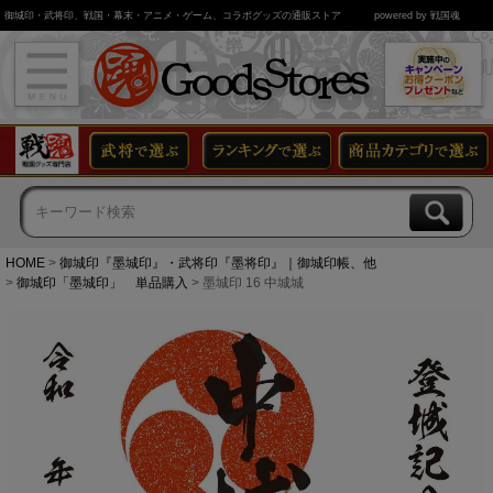
御城印・武将印、戦国・幕末・アニメ・ゲーム、コラボグッズの通販ストア
powered by 戦国魂
HOME
御城印『墨城印』・武将印『墨将印』｜御城印帳、他
御城印「墨城印」 単品購入
墨城印 16 中城城