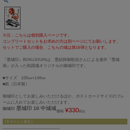
※注：こちらは個別購入ページです。
コンプリートセットをお求めの方は別ページにてお願いします。
セットでご購入の場合、こちらの城は第16弾となります。
『墨城印』BOKUJOUINは、墨絵師御歌頭さんによる連作『墨城
画』が入った戦国魂オリジナルの御城印です。
■サイズ 105㎜×148㎜
■紙（日本製）
御城印としてお楽しみいただけるほか、ポストカードサイズのフレ
ームに入れてお楽しみいただけます。
墨城印 16 中城城
御城印
¥
330
価格
税込
[
3
ポイント進呈 ]