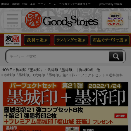
御城印・武将印、戦国・幕末・アニメ・ゲーム、コラボグッズの通販ストア
powered by 戦国魂
HOME
御城印『墨城印』・武将印『墨将印』｜御城印帳、他
御城印『墨城印』+武将印『墨将印』第21弾パーフェクトセット※送料無料