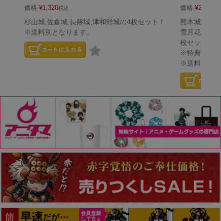
価格
¥
1,320
価格
¥
2,640
税込
税
杉山城,佐倉城,長篠城,津和野城の4枚セット！
熊本城,松山
※送料別となります。
雪月花「会津
枚セット！
※特典：プ
※送料無料