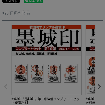
●おすすめ商品
御城印『墨城印』第19弾4種コンプリートセッ
御城印『墨城
ト※送料別
送料無料