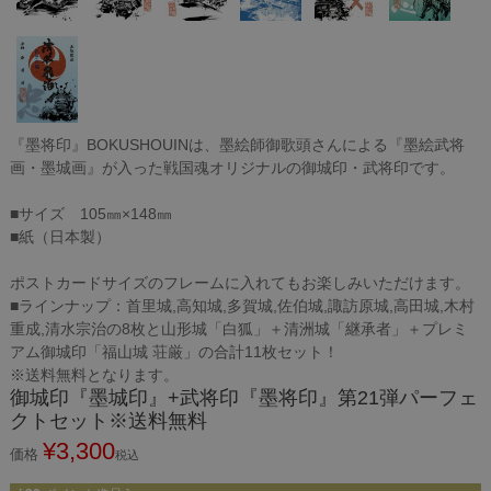
『墨将印』BOKUSHOUINは、墨絵師御歌頭さんによる『墨絵武将
画・墨城画』が入った戦国魂オリジナルの御城印・武将印です。
■サイズ 105㎜×148㎜
■紙（日本製）
ポストカードサイズのフレームに入れてもお楽しみいただけます。
■ラインナップ：首里城,高知城,多賀城,佐伯城,諏訪原城,高田城,木村
重成,清水宗治の8枚と山形城「白狐」＋清洲城「継承者」＋プレミ
アム御城印「福山城 荘厳」の合計11枚セット！
※送料無料となります。
御城印『墨城印』+武将印『墨将印』第21弾パーフェ
クトセット※送料無料
¥
3,300
価格
税込