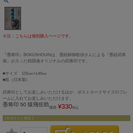
※注：こちらは個別購入ページです。
『墨将印』BOKUSHOUINは、墨絵師御歌頭さんによる『墨絵武将
画』が入った戦国魂オリジナルの武将印です。
■サイズ 105㎜×148㎜
■紙（日本製）
武将印としてお楽しみいただけるほか、ポストカードサイズのフレ
ームに入れてお楽しみいただけます。
墨将印 50 猿飛佐助
¥
330
価格
税込
[
3
ポイント進呈 ]