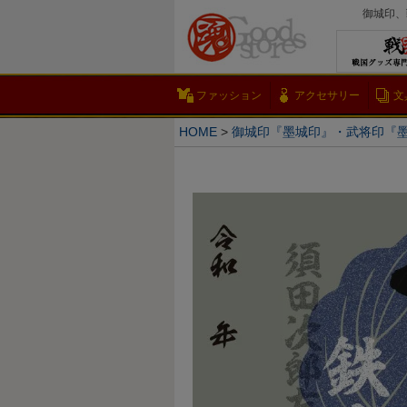
御城印、
ファッション
アクセサリー
文
HOME
御城印『墨城印』・武将印『