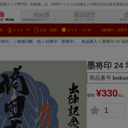
戦国グッズ専門店「戦国魂」は、5000アイテムの品揃えと年間3万点の販売実績
検索
具
スマホ・IT
生活・雑貨
キャラ・コラボ
□御城印・武将印
墨将印』｜御城印帳、他
武将印「墨将印」 単品購入
墨将印 24 塙
墨将印 24
商品番号
boku
¥
330
価格
税込