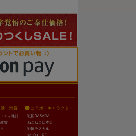
生活・雑貨
コラボ・キャラクター
ラエティ雑貨
戦国BASARA
活雑貨
ねこねこ日本史
オル
戦国ラスカル
子
城プロ：RE