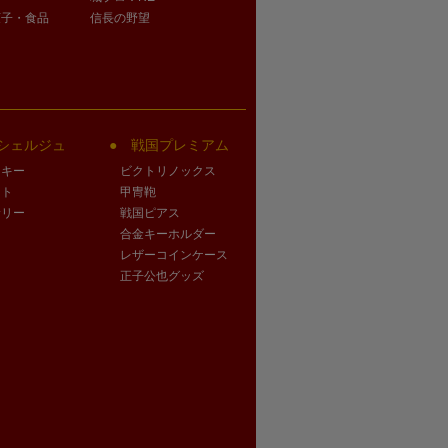
菓子・食品
信長の野望
シェルジュ
戦国プレミアム
クキー
ビクトリノックス
ート
甲冑鞄
サリー
戦国ピアス
合金キーホルダー
レザーコインケース
正子公也グッズ