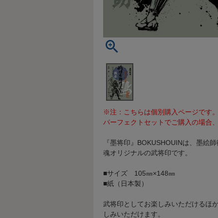
※注：こちらは個別購入ページです
パーフェクトセットでご購入の場合、
『墨将印』BOKUSHOUINは、墨
魂オリジナルの武将印です。
■サイズ 105㎜×148㎜
■紙（日本製）
武将印としてお楽しみいただけるほ
しみいただけます。