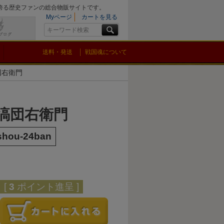
を誇る歴史ファンの総合物販サイトです。
Myページ
カートを見る
送料・発送
戦国魂について
団右衛門
 塙団右衛門
shou-24ban
[
3
ポイント進呈 ]