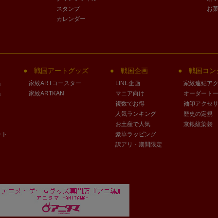
スタンプ
お
カレンダー
戦国アートグッズ
戦国企画
戦国コン
」
家紋ARTコースター
LINE企画
家紋連結ア
」
家紋ARTKAN
マニア向け
オーダート
複数でお得
袖印アクセ
人気ランキング
歴史の定規
お土産で人気
京銀紋染袋
ート
豪華ラッピング
訳アリ・期間限定