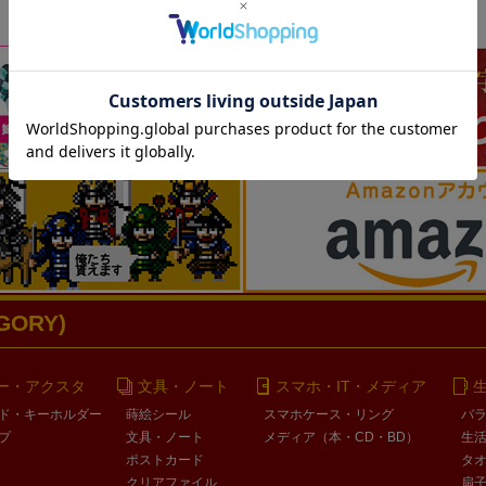
ORY)
ー・アクスタ
文具・ノート
スマホ・IT・メディア
ド・キーホルダー
蒔絵シール
スマホケース・リング
バ
プ
文具・ノート
メディア（本・CD・BD）
生
ポストカード
タ
クリアファイル
扇