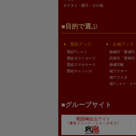
ネクタイ・帽子・その他
目的で選ぶ
墨絵グッズ
お城グッズ
墨絵Tシャツ
御城印「墨城印
墨絵ポストカード
武将印「墨将印
墨絵スマホケース
御城印帳
墨絵キャンバス
城アクキー
城アクスタ
城Tシャツ・ト
グループサイト