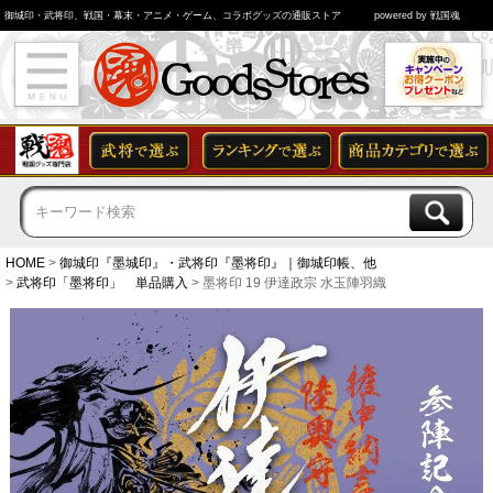
御城印・武将印、戦国・幕末・アニメ・ゲーム、コラボグッズの通販ストア
powered by 戦国魂
HOME
御城印『墨城印』・武将印『墨将印』｜御城印帳、他
武将印「墨将印」 単品購入
墨将印 19 伊達政宗 水玉陣羽織