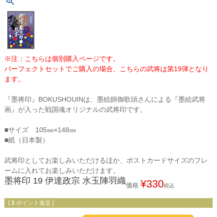
※注：こちらは個別購入ページです。
パーフェクトセットでご購入の場合、こちらの武将は第19弾となり
ます。
『墨将印』BOKUSHOUINは、墨絵師御歌頭さんによる『墨絵武将
画』が入った戦国魂オリジナルの武将印です。
■サイズ 105㎜×148㎜
■紙（日本製）
武将印としてお楽しみいただけるほか、ポストカードサイズのフレ
ームに入れてお楽しみいただけます。
墨将印 19 伊達政宗 水玉陣羽織
¥
330
価格
税込
[
3
ポイント進呈 ]