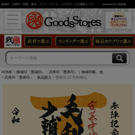
御城印・武将印、戦国・幕末・アニメ・ゲーム、コラボグッズの通販ストア
powered by 戦国魂
HOME
御城印『墨城印』・武将印『墨将印』｜御城印帳、他
武将印「墨将印」 単品購入
墨将印 12 毛利輝元