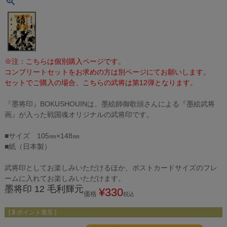
※注：こちらは個別購入ページです。
コンプリートセットをお求めの方は別ページにてお願いします。
セットでご購入の場合、こちらの武将は第12弾となります。
『墨将印』BOKUSHOUINは、墨絵師御歌頭さんによる『墨絵武将
画』が入った戦国魂オリジナルの武将印です。
■サイズ 105㎜×148㎜
■紙（日本製）
武将印としてお楽しみいただけるほか、ポストカードサイズのフレ
ームに入れてお楽しみいただけます。
墨将印 12 毛利輝元
¥
330
価格
税込
[
3
ポイント進呈 ]