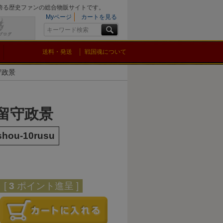
を誇る歴史ファンの総合物販サイトです。
Myページ
カートを見る
送料・発送
戦国魂について
守政景
 留守政景
shou-10rusu
[
3
ポイント進呈 ]