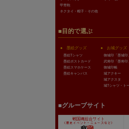
甲冑鞄
ネクタイ・帽子・その他
目的で選ぶ
墨絵グッズ
お城グッズ
墨絵Tシャツ
御城印「墨城印
墨絵ポストカード
武将印「墨将印
墨絵スマホケース
御城印帳
墨絵キャンバス
城アクキー
城アクスタ
城Tシャツ・ト
グループサイト