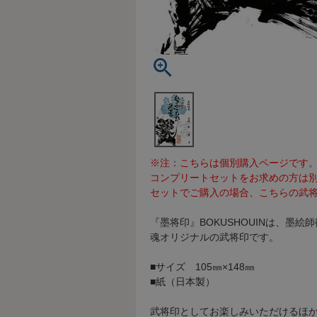
※注：こちらは個別購入ページです
コンプリートセットをお求めの方は
セットでご購入の場合、こちらの武将
『墨将印』BOKUSHOUINは、墨
魂オリジナルの武将印です。
■サイズ 105㎜×148㎜
■紙（日本製）
武将印としてお楽しみいただけるほ