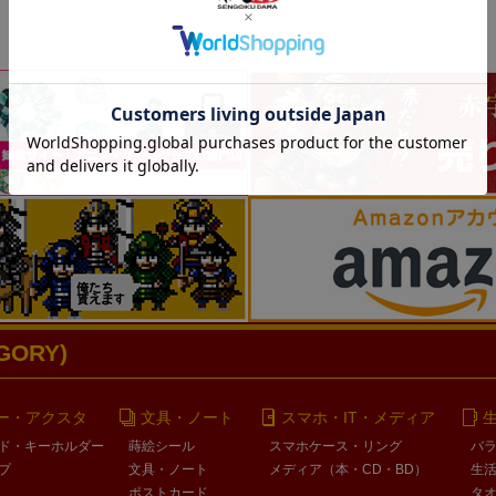
ORY)
ー・アクスタ
文具・ノート
スマホ・IT・メディア
ド・キーホルダー
蒔絵シール
スマホケース・リング
バ
プ
文具・ノート
メディア（本・CD・BD）
生
ポストカード
タ