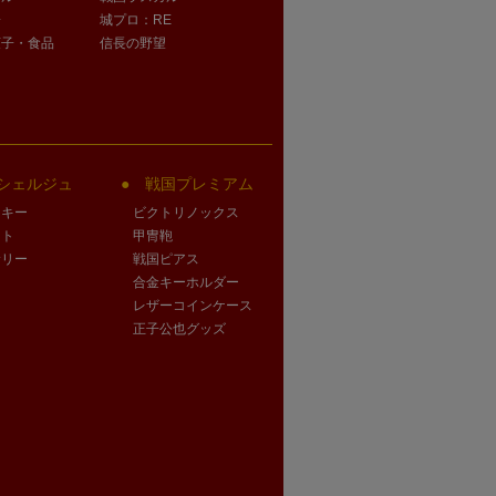
子
城プロ：RE
菓子・食品
信長の野望
シェルジュ
戦国プレミアム
クキー
ビクトリノックス
ート
甲冑鞄
サリー
戦国ピアス
合金キーホルダー
レザーコインケース
正子公也グッズ