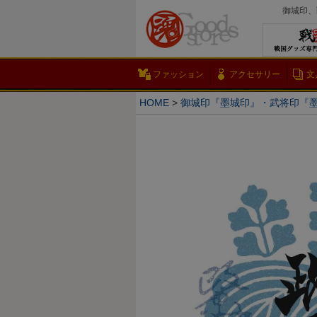
御城印、
ファッション
アクセサリー
文
HOME
御城印『墨城印』・武将印『