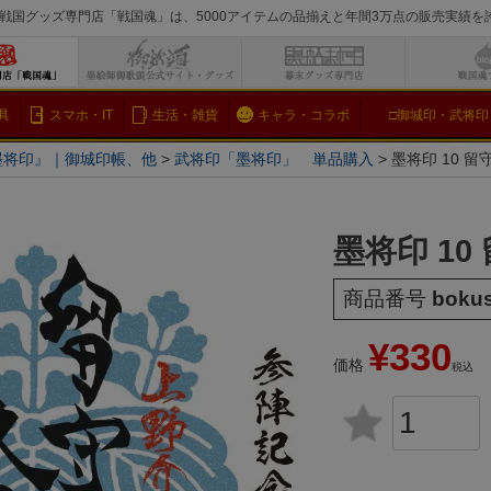
戦国グッズ専門店「戦国魂」は、5000アイテムの品揃えと年間3万点の販売実績
検索
具
スマホ・IT
生活・雑貨
キャラ・コラボ
□御城印・武将印
墨将印』｜御城印帳、他
武将印「墨将印」 単品購入
墨将印 10 留
墨将印 10
商品番号
boku
¥
330
価格
税込