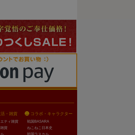
生活・雑貨
コラボ・キャラクター
ラエティ雑貨
戦国BASARA
活雑貨
ねこねこ日本史
オル
戦国ラスカル