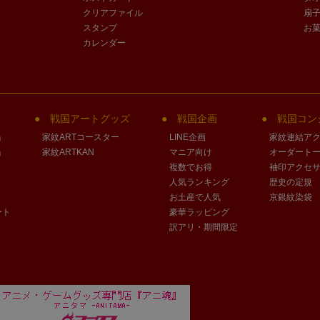
クリアファイル
扇
スタンプ
お
カレンダー
戦国アートグッズ
戦国企画
戦国コン
」
家紋ARTコースター
LINE企画
家紋連結ア
」
家紋ARTKAN
マニア向け
オーダート
複数でお得
袖印アクセ
人気ランキング
歴史の定規
お土産で人気
京銀紋染袋
ート
豪華ラッピング
訳アリ・期間限定