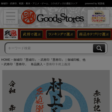
御城印・武将印、戦国・幕末・アニメ・ゲーム、コラボグッズの通販ストア
powered by 戦国魂
HOME
御城印『墨城印』・武将印『墨将印』｜御城印帳、他
武将印「墨将印」 単品購入
墨将印 9 村上義清