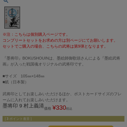
※注：こちらは個別購入ページです。
コンプリートセットをお求めの方は別ページにてお願いします。
セットでご購入の場合、こちらの武将は第9弾となります。
『墨将印』BOKUSHOUINは、墨絵師御歌頭さんによる『墨絵武将
画』が入った戦国魂オリジナルの武将印です。
■サイズ 105㎜×148㎜
■紙（日本製）
武将印としてお楽しみいただけるほか、ポストカードサイズのフレ
ームに入れてお楽しみいただけます。
墨将印 9 村上義清
¥
330
価格
税込
[
3
ポイント進呈 ]