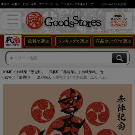
御城印・武将印、戦国・幕末・アニメ・ゲーム、コラボグッズの通販ストア
powered by 戦国魂
HOME
御城印『墨城印』・武将印『墨将印』｜御城印帳、他
武将印「墨将印」 単品購入
墨将印 37 宮本武蔵「二天一流」