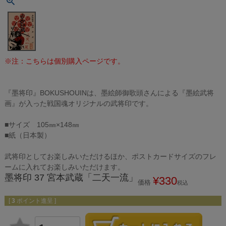
※注：こちらは個別購入ページです。
『墨将印』BOKUSHOUINは、墨絵師御歌頭さんによる『墨絵武将
画』が入った戦国魂オリジナルの武将印です。
■サイズ 105㎜×148㎜
■紙（日本製）
武将印としてお楽しみいただけるほか、ポストカードサイズのフレ
ームに入れてお楽しみいただけます。
墨将印 37 宮本武蔵「二天一流」
¥
330
価格
税込
[
3
ポイント進呈 ]