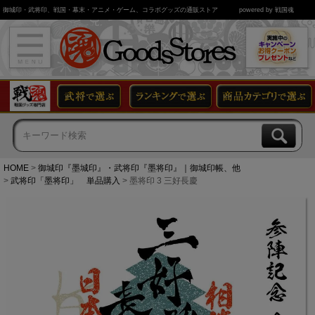
御城印・武将印、戦国・幕末・アニメ・ゲーム、コラボグッズの通販ストア
powered by 戦国魂
HOME
御城印『墨城印』・武将印『墨将印』｜御城印帳、他
武将印「墨将印」 単品購入
墨将印 3 三好長慶