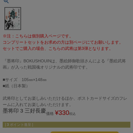
※注：こちらは個別購入ページです。
コンプリートセットをお求めの方は別ページにてお願いします。
セットでご購入の場合、こちらの武将は第3弾となります。
『墨将印』BOKUSHOUINは、墨絵師御歌頭さんによる『墨絵武将
画』が入った戦国魂オリジナルの武将印です。
■サイズ 105㎜×148㎜
■紙（日本製）
武将印としてお楽しみいただけるほか、ポストカードサイズのフレ
ームに入れてお楽しみいただけます。
墨将印 3 三好長慶
¥
330
価格
税込
[
3
ポイント進呈 ]