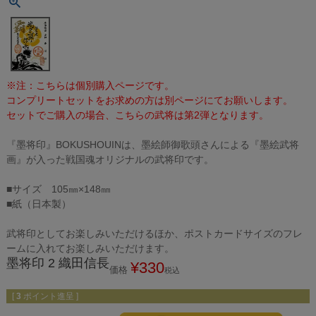
※注：こちらは個別購入ページです。
コンプリートセットをお求めの方は別ページにてお願いします。
セットでご購入の場合、こちらの武将は第2弾となります。
『墨将印』BOKUSHOUINは、墨絵師御歌頭さんによる『墨絵武将
画』が入った戦国魂オリジナルの武将印です。
■サイズ 105㎜×148㎜
■紙（日本製）
武将印としてお楽しみいただけるほか、ポストカードサイズのフレ
ームに入れてお楽しみいただけます。
墨将印 2 織田信長
¥
330
価格
税込
[
3
ポイント進呈 ]