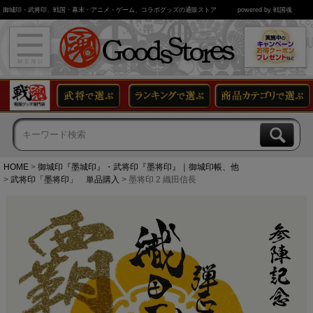
御城印・武将印、戦国・幕末・アニメ・ゲーム、コラボグッズの通販ストア
powered by 戦国魂
HOME
御城印『墨城印』・武将印『墨将印』｜御城印帳、他
武将印「墨将印」 単品購入
墨将印 2 織田信長