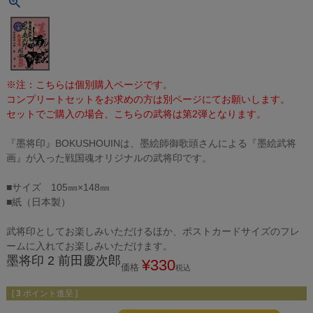
※注：こちらは個別購入ページです。
コンプリートセットをお求めの方は別ページにてお願いします。
セットでご購入の場合、こちらの武将は第2弾となります。
『墨将印』BOKUSHOUINは、墨絵師御歌頭さんによる『墨絵武将
画』が入った戦国魂オリジナルの武将印です。
■サイズ 105㎜×148㎜
■紙（日本製）
武将印としてお楽しみいただけるほか、ポストカードサイズのフレ
ームに入れてお楽しみいただけます。
墨将印 2 前田慶次郎
¥
330
価格
税込
[
3
ポイント進呈 ]