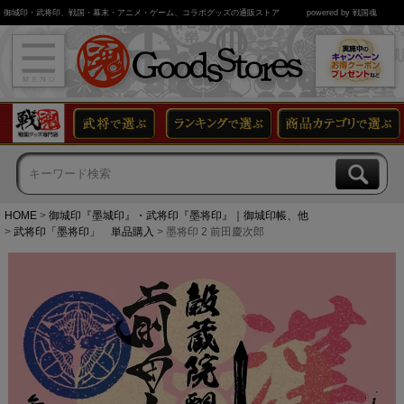
御城印・武将印、戦国・幕末・アニメ・ゲーム、コラボグッズの通販ストア
powered by 戦国魂
HOME
御城印『墨城印』・武将印『墨将印』｜御城印帳、他
武将印「墨将印」 単品購入
墨将印 2 前田慶次郎