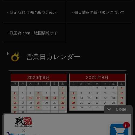
特定商取引法に基づく表示
個人情報の取り扱いについて
戦国魂.com（戦国情報サイ
ト）
営業日カレンダー
2026年8月
2026年9月
日
月
火
水
木
金
土
日
月
火
水
木
金
土
1
1
2
3
4
5
2
3
4
5
6
7
8
6
7
8
9
10
11
12
9
10
11
12
13
14
15
13
14
15
16
17
18
19
16
17
18
19
20
21
22
20
21
22
23
24
25
26
23
24
25
26
27
28
29
27
28
29
30
30
31
赤い日付が定休日です。
※定休日は、商品の発送・電話でのお問合せは、お休みさせて頂いて
おりますので予めご了承下さい。