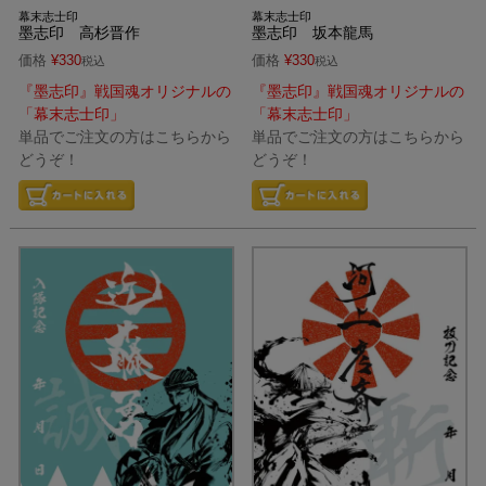
幕末志士印
幕末志士印
墨志印 高杉晋作
墨志印 坂本龍馬
価格
¥
330
価格
¥
330
税込
税込
『墨志印』戦国魂オリジナルの
『墨志印』戦国魂オリジナルの
「幕末志士印」
「幕末志士印」
単品でご注文の方はこちらから
単品でご注文の方はこちらから
どうぞ！
どうぞ！