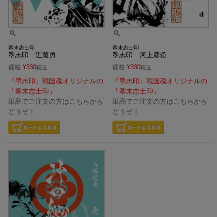
幕末志士印
幕末志士印
墨志印 近藤勇
墨志印 河上彦斎
価格
¥
330
価格
¥
330
税込
税込
『墨志印』戦国魂オリジナルの
『墨志印』戦国魂オリジナルの
「幕末志士印」
「幕末志士印」
単品でご注文の方はこちらから
単品でご注文の方はこちらから
どうぞ！
どうぞ！