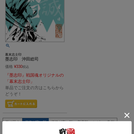
幕末志士印
墨志印 沖田総司
価格
¥
330
税込
『墨志印』戦国魂オリジナルの
「幕末志士印」
単品でご注文の方はこちらから
どうぞ！
並び替え
価格が安い順
価格が高い順
新着順
レビュー数順
9
件中
1
-
9
件表示