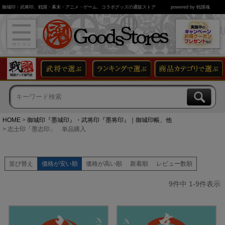
御城印・武将印、戦国・幕末・アニメ・ゲーム、コラボグッズの通販ストア
powered by 戦国魂
HOME
御城印『墨城印』・武将印『墨将印』｜御城印帳、他
志士印「墨志印」 単品購入
並び替え
価格が安い順
価格が高い順
新着順
レビュー数順
9
件中
1
-
9
件表示