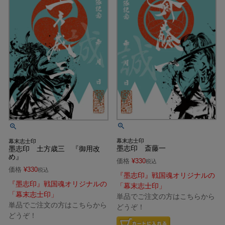
幕末志士印
幕末志士印
墨志印 斎藤一
墨志印 土方歳三 『御用改
め』
価格
¥
330
税込
価格
¥
330
税込
『墨志印』戦国魂オリジナルの
『墨志印』戦国魂オリジナルの
「幕末志士印」
「幕末志士印」
単品でご注文の方はこちらから
単品でご注文の方はこちらから
どうぞ！
どうぞ！