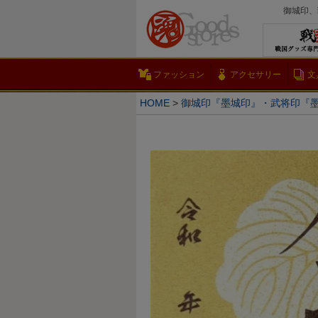
御城印、
ファッション
アクセサリー
文
HOME
御城印『墨城印』・武将印『