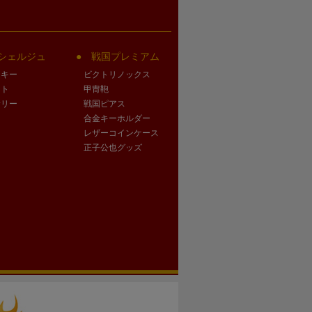
シェルジュ
戦国プレミアム
クキー
ビクトリノックス
ート
甲冑鞄
サリー
戦国ピアス
合金キーホルダー
レザーコインケース
正子公也グッズ