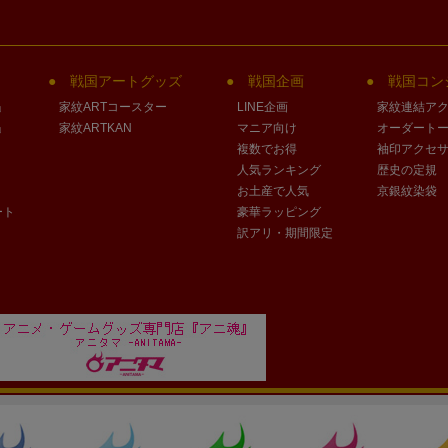
戦国アートグッズ
戦国企画
戦国コン
」
家紋ARTコースター
LINE企画
家紋連結ア
」
家紋ARTKAN
マニア向け
オーダート
複数でお得
袖印アクセ
人気ランキング
歴史の定規
お土産で人気
京銀紋染袋
ート
豪華ラッピング
訳アリ・期間限定