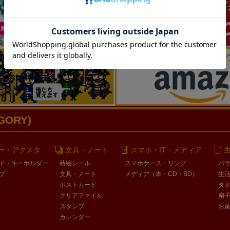
ORY)
ー・アクスタ
文具・ノート
スマホ・IT・メディア
ド・キーホルダー
蒔絵シール
スマホケース・リング
バ
プ
文具・ノート
メディア（本・CD・BD）
生
ポストカード
タ
クリアファイル
扇
スタンプ
お
カレンダー