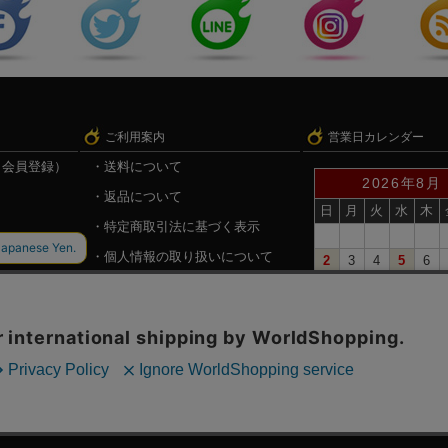
ご利用案内
営業日カレンダー
（会員登録）
送料について
2026年8月
返品について
日
月
火
水
木
特定商取引法に基づく表示
個人情報の取り扱いについて
2
3
4
5
6
9
10
11
12
13
録
戦国魂.com（戦国情報サイト）
16
17
18
19
20
23
24
25
26
27
30
31
赤い日付が定休日です。
※定休日は、商品の発送
©戦国魂
おりますので予めご了承