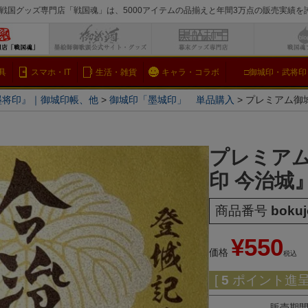
戦国グッズ専門店「戦国魂」は、5000アイテムの品揃えと年間3万点の販売実績
検索
具
スマホ・IT
生活・雑貨
キャラ・コラボ
□御城印・武将印
墨将印』｜御城印帳、他
御城印「墨城印」 単品購入
プレミアム御城
プレミアム
印 今治城
商品番号
bokuj
¥
550
価格
税込
[
5
ポイント進呈 
販売期