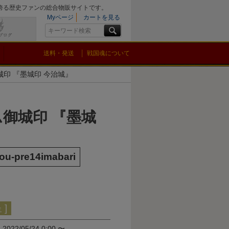
を誇る歴史ファンの総合物販サイトです。
Myページ
カートを見る
送料・発送
戦国魂について
印 『墨城印 今治城』
御城印 『墨城
』
ou-pre14imabari
]
間
2022/05/24 0:00
〜