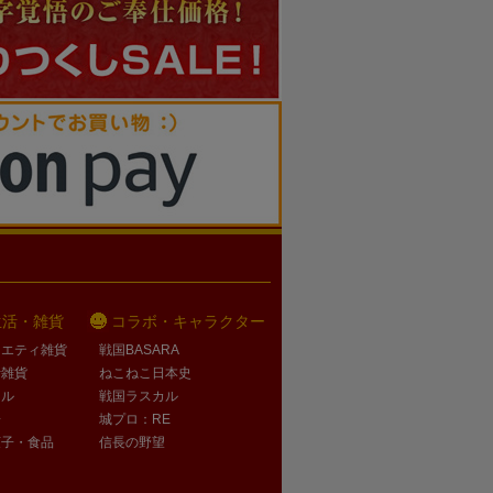
生活・雑貨
コラボ・キャラクター
ラエティ雑貨
戦国BASARA
活雑貨
ねこねこ日本史
オル
戦国ラスカル
子
城プロ：RE
菓子・食品
信長の野望