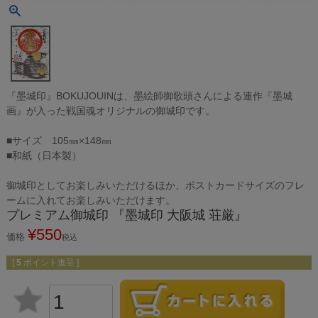
『墨城印』BOKUJOUINは、墨絵師御歌頭さんによる連作『墨城
画』が入った戦国魂オリジナルの御城印です。
■サイズ 105㎜×148㎜
■和紙（日本製）
御城印としてお楽しみいただけるほか、ポストカードサイズのフレ
ームに入れてお楽しみいただけます。
プレミアム御城印 『墨城印 大阪城 荘厳』
¥
550
価格
税込
[
5
ポイント進呈 ]