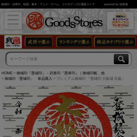
御城印・武将印、戦国・幕末・アニメ・ゲーム、コラボグッズの通販ストア
powered by 戦国魂
HOME
御城印『墨城印』・武将印『墨将印』｜御城印帳、他
御城印「墨城印」 単品購入
プレミアム御城印 『墨城印 大阪城 荘厳』