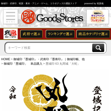
御城印・武将印、戦国・幕末・アニメ・ゲーム、コラボグッズの通販ストア
powered by 戦国魂
HOME
御城印『墨城印』・武将印『墨将印』｜御城印帳、他
御城印「墨城印」 単品購入
墨城印 63 丸岡城「大蛇」