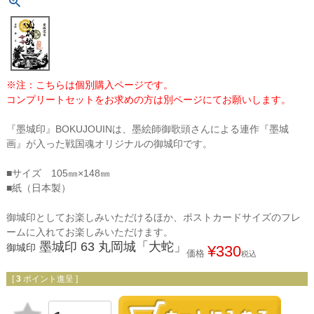
※注：こちらは個別購入ページです。
コンプリートセットをお求めの方は別ページにてお願いします。
『墨城印』BOKUJOUINは、墨絵師御歌頭さんによる連作『墨城
画』が入った戦国魂オリジナルの御城印です。
■サイズ 105㎜×148㎜
■紙（日本製）
御城印としてお楽しみいただけるほか、ポストカードサイズのフレ
ームに入れてお楽しみいただけます。
墨城印 63 丸岡城「大蛇」
御城印
¥
330
価格
税込
[
3
ポイント進呈 ]