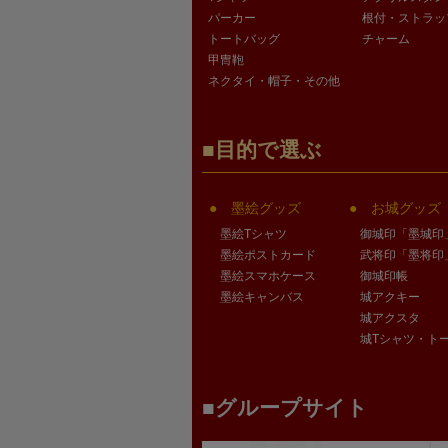
パーカー
根付・ストラッ
トートバッグ
チャーム
甲冑鞄
ネクタイ・帽子・その他
目的で選ぶ
墨絵グッズ
お城グッズ
墨絵Tシャツ
御城印「墨城印
墨絵ポストカード
武将印「墨将印
墨絵スマホケース
御城印帳
墨絵キャンバス
城アクキー
城アクスタ
城Tシャツ・ト
グループサイト