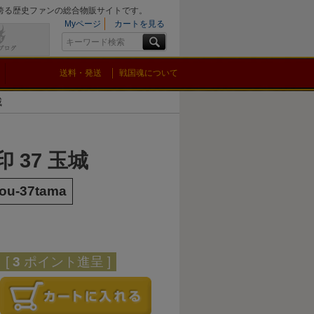
を誇る歴史ファンの総合物販サイトです。
Myページ
カートを見る
送料・発送
戦国魂について
城
 37 玉城
ou-37tama
[
3
ポイント進呈 ]