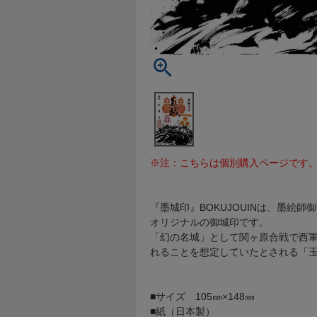
※注：こちらは個別購入ページです
『墨城印』BOKUJOUINは、墨絵
オリジナルの御城印です。
「幻の名城」として関ヶ原合戦で西
れることを想定していたとされる「玉
■サイズ 105㎜×148㎜
■紙（日本製）