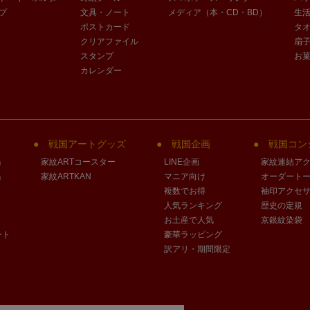
プ
文具・ノート
メディア（本・CD・BD）
生
ポストカード
タ
クリアファイル
扇
スタンプ
お
カレンダー
戦国アートグッズ
戦国企画
戦国コン
」
家紋ARTコースター
LINE企画
家紋連結ア
」
家紋ARTKAN
マニア向け
オーダート
複数でお得
袖印アクセ
人気ランキング
歴史の定規
お土産で人気
京銀紋染袋
ート
豪華ラッピング
訳アリ・期間限定