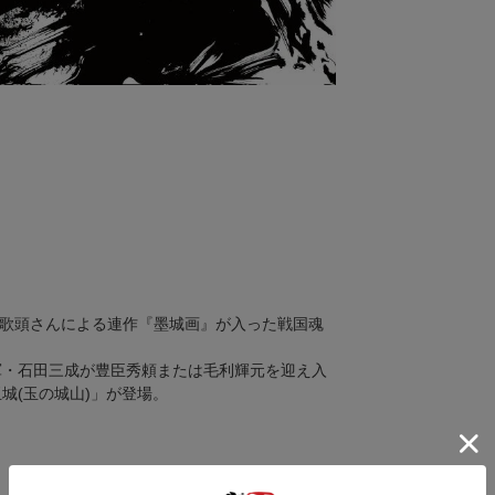
。
師御歌頭さんによる連作『墨城画』が入った戦国魂
軍・石田三成が豊臣秀頼または毛利輝元を迎え入
城(玉の城山)」が登場。