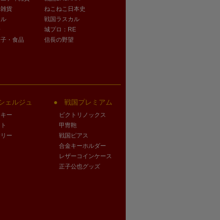
活雑貨
ねこねこ日本史
オル
戦国ラスカル
子
城プロ：RE
菓子・食品
信長の野望
シェルジュ
戦国プレミアム
クキー
ビクトリノックス
ート
甲冑鞄
サリー
戦国ピアス
合金キーホルダー
レザーコインケース
正子公也グッズ