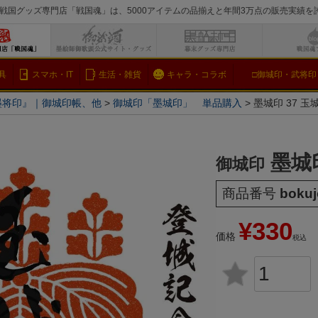
戦国グッズ専門店「戦国魂」は、5000アイテムの品揃えと年間3万点の販売実績
検索
具
スマホ・IT
生活・雑貨
キャラ・コラボ
□御城印・武将印
墨将印』｜御城印帳、他
御城印「墨城印」 単品購入
墨城印 37 玉
墨城印
御城印
商品番号
bokuj
¥
330
価格
税込