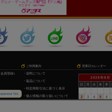
ご利用案内
営業日カレンダー
（会員登録）
送料について
2026年8月
返品について
日
月
火
水
木
特定商取引法に基づく表示
個人情報の取り扱いについて
2
3
4
5
6
9
10
11
12
13
録
戦国魂.com（戦国情報サイト）
16
17
18
19
20