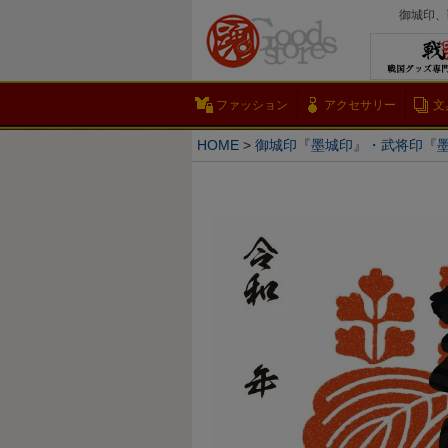
御城印、
ファッション
アクセサリー
文
HOME
御城印『墨城印』・武将印『