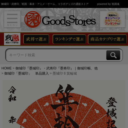
御城印・武将印、戦国・幕末・アニメ・ゲーム、コラボグッズの通販ストア
powered by 戦国魂
HOME
御城印『墨城印』・武将印『墨将印』｜御城印帳、他
御城印「墨城印」 単品購入
墨城印 8 箕輪城