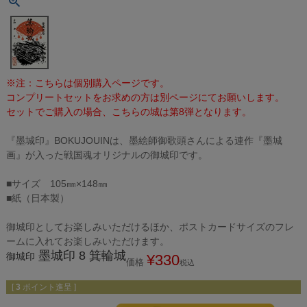
※注：こちらは個別購入ページです。
コンプリートセットをお求めの方は別ページにてお願いします。
セットでご購入の場合、こちらの城は第8弾となります。
『墨城印』BOKUJOUINは、墨絵師御歌頭さんによる連作『墨城
画』が入った戦国魂オリジナルの御城印です。
■サイズ 105㎜×148㎜
■紙（日本製）
御城印としてお楽しみいただけるほか、ポストカードサイズのフレ
ームに入れてお楽しみいただけます。
墨城印 8 箕輪城
御城印
¥
330
価格
税込
[
3
ポイント進呈 ]