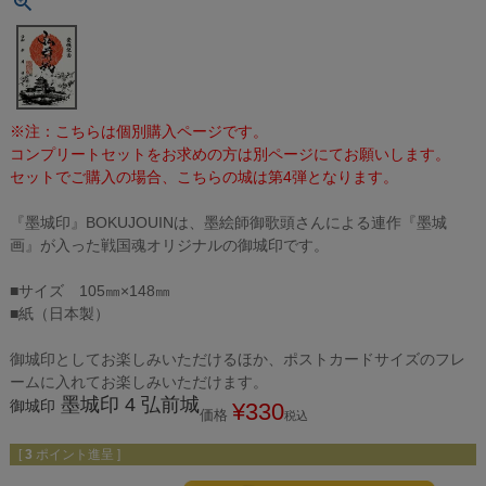
※注：こちらは個別購入ページです。
コンプリートセットをお求めの方は別ページにてお願いします。
セットでご購入の場合、こちらの城は第4弾となります。
『墨城印』BOKUJOUINは、墨絵師御歌頭さんによる連作『墨城
画』が入った戦国魂オリジナルの御城印です。
■サイズ 105㎜×148㎜
■紙（日本製）
御城印としてお楽しみいただけるほか、ポストカードサイズのフレ
ームに入れてお楽しみいただけます。
墨城印 4 弘前城
御城印
¥
330
価格
税込
[
3
ポイント進呈 ]