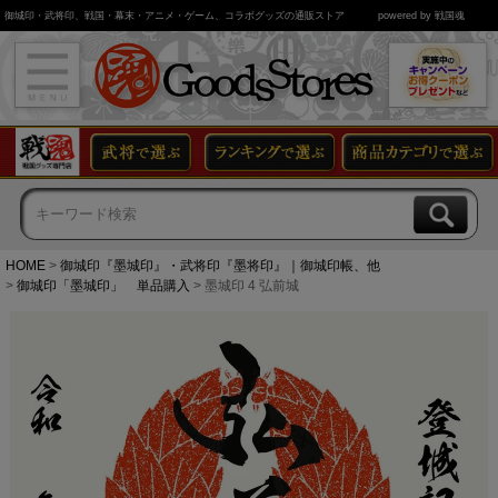
御城印・武将印、戦国・幕末・アニメ・ゲーム、コラボグッズの通販ストア
powered by 戦国魂
HOME
御城印『墨城印』・武将印『墨将印』｜御城印帳、他
御城印「墨城印」 単品購入
墨城印 4 弘前城