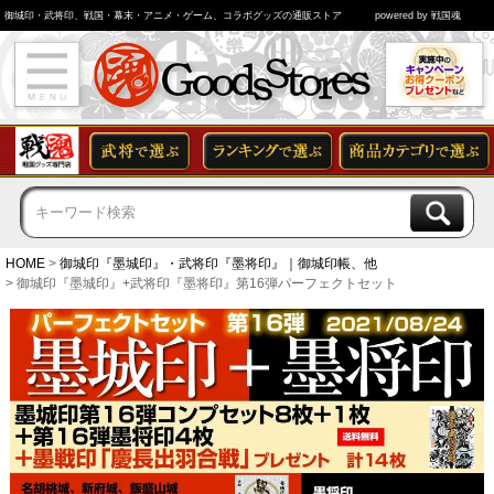
御城印・武将印、戦国・幕末・アニメ・ゲーム、コラボグッズの通販ストア
powered by 戦国魂
HOME
御城印『墨城印』・武将印『墨将印』｜御城印帳、他
御城印『墨城印』+武将印『墨将印』第16弾パーフェクトセット