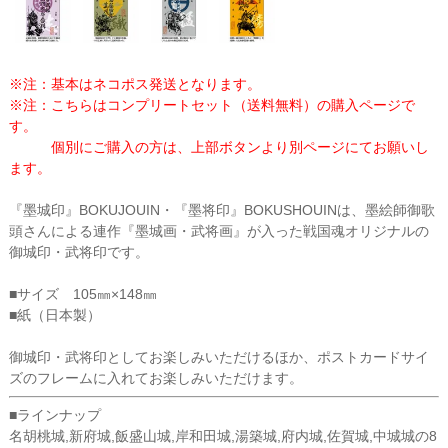
※注：基本はネコポス発送となります。
※注：こちらはコンプリートセット（送料無料）の購入ページで
す。
個別にご購入の方は、上部ボタンより別ページにてお願いし
ます。
『墨城印』BOKUJOUIN・『墨将印』BOKUSHOUINは、墨絵師御歌
頭さんによる連作『墨城画・武将画』が入った戦国魂オリジナルの
御城印・武将印です。
■サイズ 105㎜×148㎜
■紙（日本製）
御城印・武将印としてお楽しみいただけるほか、ポストカードサイ
ズのフレームに入れてお楽しみいただけます。
■ラインナップ
名胡桃城,新府城,飯盛山城,岸和田城,湯築城,府内城,佐賀城,中城城の8