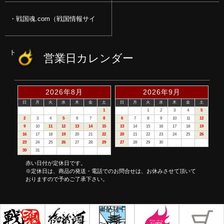
戦国魂.com（戦国情報サイ
ト）
営業日カレンダー
2026年8月
2026年9月
日
月
火
水
木
金
土
日
月
火
水
木
金
土
1
1
2
3
4
5
2
3
4
5
6
7
8
6
7
8
9
10
11
12
9
10
11
12
13
14
15
13
14
15
16
17
18
19
16
17
18
19
20
21
22
20
21
22
23
24
25
26
23
24
25
26
27
28
29
27
28
29
30
30
31
赤い日付が定休日です。
※定休日は、商品の発送・電話でのお問合せは、お休みさせて頂いて
おりますので予めご了承下さい。
©戦国魂