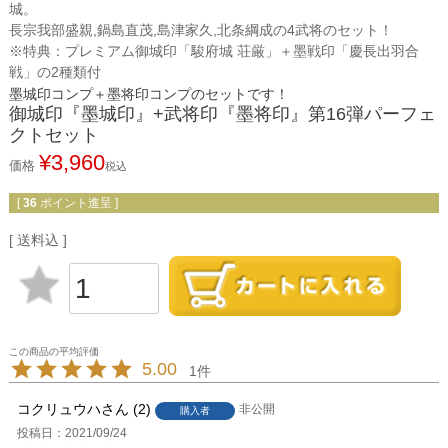
城。
長宗我部盛親,鍋島直茂,島津家久,北条綱成の4武将のセット！
※特典：プレミアム御城印「駿府城 荘厳」＋墨戦印「慶長出羽合
戦」の2種類付
墨城印コンプ＋墨将印コンプのセットです！
御城印『墨城印』+武将印『墨将印』第16弾パーフェ
クトセット
¥
3,960
価格
税込
[
36
ポイント進呈 ]
送料込
5.00
1
コクリュウハ
2
非公開
購入者
投稿日
2021/09/24