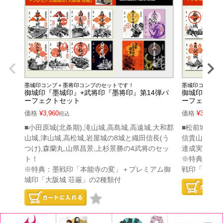
墨城印コンプ＋墨将印コンプのセットです！
墨城印コンプ＋
御城印『墨城印』+武将印『墨将印』第14弾パ
御城印『墨城
ーフェクトセット
ーフェクト
価格
¥
3,960
価格
¥
3,960
税込
税
■小田原城(北条期),滝山城,高島城,高遠城,大和郡
■松前城,久保
山城,津山城,高松城,岩屋城の8城と織田信長(う
信貴山城,鶴
つけ),森蘭丸,山県昌景,上杉景勝の4武将のセッ
達成実,蘆名
ト！
※特典：プレ
※特典：墨戦印「本能寺の変」＋プレミアム御
戦印「人取橋
城印「大阪城 荘厳」の2種類付