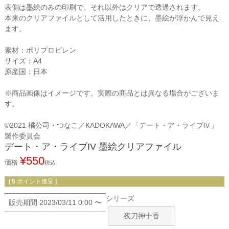
表側は墨絵のみの印刷で、それ以外はクリアで透過されます。
本来のクリアファイルとして活用したときに、墨絵が浮かんで見え
ます。
素材：ポリプロピレン
サイズ：A4
原産国：日本
※商品画像はイメージです。実際の商品とは異なる場合がございま
す。
©2021 橘公司・つなこ／KADOKAWA／「デート・ア・ライブⅣ」
製作委員会
デート・ア・ライブIV 墨絵クリアファイル
¥
550
価格
税込
[
5
ポイント進呈 ]
シリーズ
販売期間
2023/03/11 0:00
〜
夜刀神十香