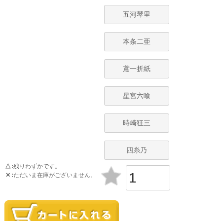
五河琴里
本条二亜
鳶一折紙
星宮六喰
時崎狂三
四糸乃
△
残りわずかです。
✕
ただいま在庫がございません。