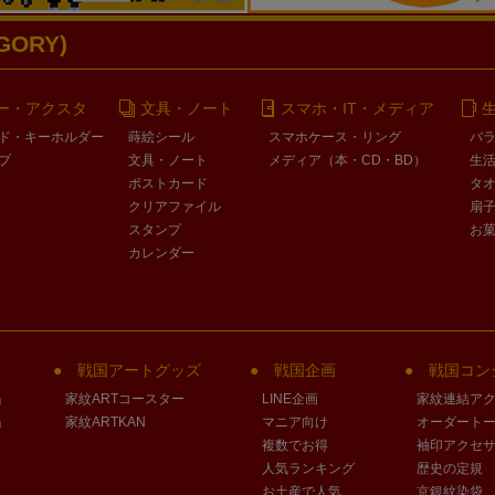
ORY)
ー・アクスタ
文具・ノート
スマホ・IT・メディア
ド・キーホルダー
蒔絵シール
スマホケース・リング
バ
プ
文具・ノート
メディア（本・CD・BD）
生
ポストカード
タ
クリアファイル
扇
スタンプ
お
カレンダー
戦国アートグッズ
戦国企画
戦国コン
」
家紋ARTコースター
LINE企画
家紋連結ア
」
家紋ARTKAN
マニア向け
オーダート
複数でお得
袖印アクセ
人気ランキング
歴史の定規
お土産で人気
京銀紋染袋