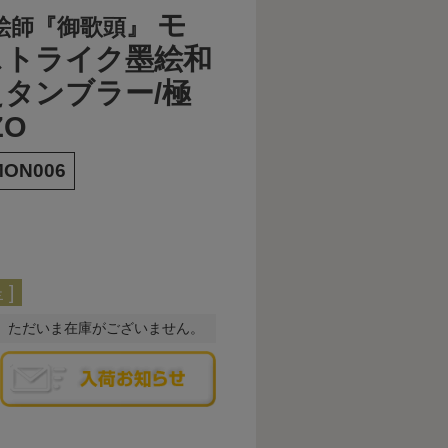
モ
絵師『御歌頭』
ストライク墨絵和
タンブラー/極
ZO
ON006
]
。ただいま在庫がございません。