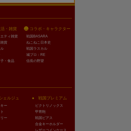
生活・雑貨
コラボ・キャラクター
ラエティ雑貨
戦国BASARA
活雑貨
ねこねこ日本史
オル
戦国ラスカル
子
城プロ：RE
菓子・食品
信長の野望
シェルジュ
戦国プレミアム
クキー
ビクトリノックス
ート
甲冑鞄
サリー
戦国ピアス
合金キーホルダー
レザーコインケース