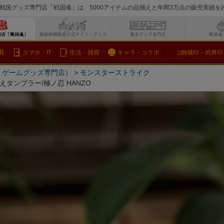
戦国グッズ専門店「戦国魂」は、5000アイテムの品揃えと年間3万点の販売実績
検索
具
スマホ・IT
生活・雑貨
キャラ・コラボ
□御城印・武将印
メ・ゲームグッズ専門店）
モンスターストライク
タンブラー/極ノ忍 HANZO