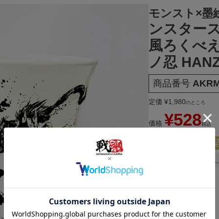
モンスト×墨
ンスター
風ろくべえ
ノ忍 HAN
商品番号
AKRM
定価
¥
1,980
のところ
¥
528
価格
税込
[
5
ポイント進呈 
申し訳ございません
返品特約について