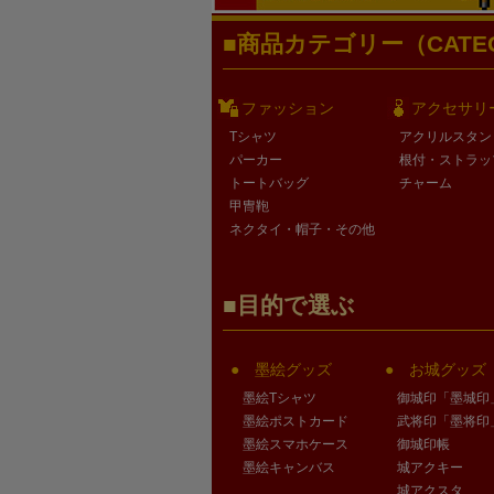
商品カテゴリー（CATEG
ファッション
アクセサリ
Tシャツ
アクリルスタン
パーカー
根付・ストラッ
トートバッグ
チャーム
甲冑鞄
ネクタイ・帽子・その他
目的で選ぶ
墨絵グッズ
お城グッズ
墨絵Tシャツ
御城印「墨城印
墨絵ポストカード
武将印「墨将印
墨絵スマホケース
御城印帳
墨絵キャンバス
城アクキー
城アクスタ