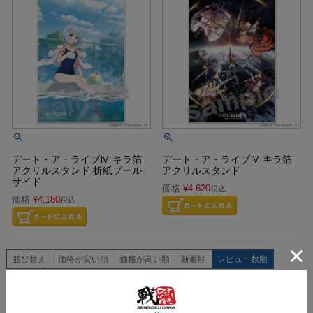
デート・ア・ライブⅣ キラ箔
デート・ア・ライブⅣ キラ箔
アクリルスタンド 折紙プール
アクリルスタンド
サイド
価格
¥
4,620
税込
価格
¥
4,180
税込
並び替え
価格が安い順
価格が高い順
新着順
レビュー数順
12
件中
1
-
12
件表示