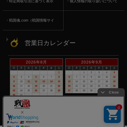
特定商取引法に基づく表示
個人情報の取り扱いについて
戦国魂.com（戦国情報サイ
ト）
営業日カレンダー
2026年8月
2026年9月
日
月
火
水
木
金
土
日
月
火
水
木
金
土
1
1
2
3
4
5
2
3
4
5
6
7
8
6
7
8
9
10
11
12
9
10
11
12
13
14
15
13
14
15
16
17
18
19
16
17
18
19
20
21
22
20
21
22
23
24
25
26
23
24
25
26
27
28
29
27
28
29
30
30
31
赤い日付が定休日です。
※定休日は、商品の発送・電話でのお問合せは、お休みさせて頂いて
おりますので予めご了承下さい。
©戦国魂