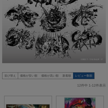
並び替え
価格が安い順
価格が高い順
新着順
レビュー数順
12
件中
1
-
12
件表示