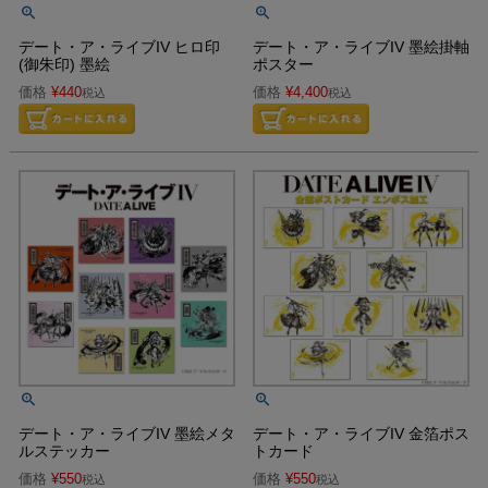
デート・ア・ライブIV ヒロ印
デート・ア・ライブIV 墨絵掛軸
(御朱印) 墨絵
ポスター
価格
¥
440
価格
¥
4,400
税込
税込
デート・ア・ライブIV 墨絵メタ
デート・ア・ライブIV 金箔ポス
ルステッカー
トカード
価格
¥
550
価格
¥
550
税込
税込