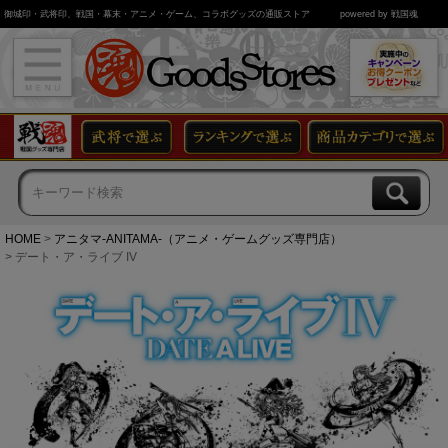
御城印・武将印、戦国・幕末・アニメ・ゲーム、コラボグッズの通販ストア
powered by 戦国魂
HOME
アニタマ-ANITAMA-（アニメ・ゲームグッズ専門店）
デート・ア・ライブ IV