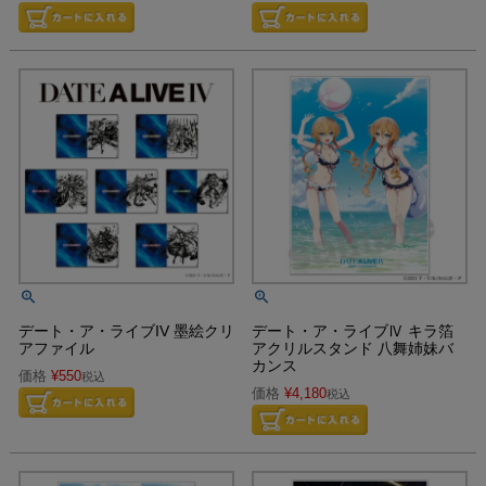
デート・ア・ライブIV 墨絵クリ
デート・ア・ライブⅣ キラ箔
アファイル
アクリルスタンド 八舞姉妹バ
カンス
価格
¥
550
税込
価格
¥
4,180
税込