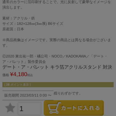
通常のカラーに箔印刷することで、光に反射して豪華なイメージを
演出します。
素材：アクリル・鉄
サイズ：182×128㎜(3㎜厚) B6サイズ
原産国：日本
※商品画像はイメージです。実際の商品とは異なる場合がございま
す。
Ⓒ2020 東出祐一郎・橘公司・NOCO／KADOKAWA／「デート・
ア・バレット」製作委員会
デート・ア・バレット キラ箔アクリルスタンド 対決
¥
4,180
価格
税込
[
38
ポイント進呈 ]
残りわずかです。
販売期間
2023/03/11 0:00
〜