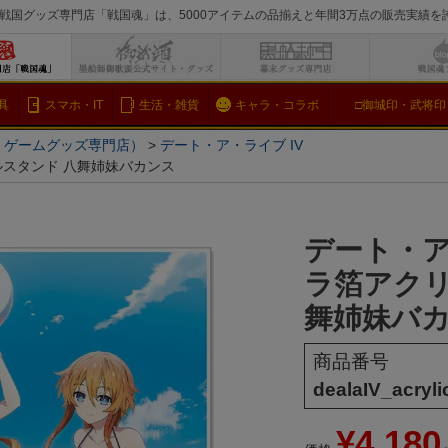
戦国グッズ専門店「戦国魂」は、5000アイテムの品揃えと年間3万点の販売実績
検索
具
スマホ・IT
生活・雑貨
キャラ・コラボ
□御城印・武将印
メ・ゲームグッズ専門店）
デート・ア・ライブ IV
スタンド 八舞姉妹バカンス
デート・ア
ラ箔アクリ
舞姉妹バ
商品番号
dealaIV_acryl
¥
4,180