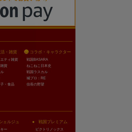
生活・雑貨
コラボ・キャラクター
ラエティ雑貨
戦国BASARA
活雑貨
ねこねこ日本史
オル
戦国ラスカル
子
城プロ：RE
菓子・食品
信長の野望
シェルジュ
戦国プレミアム
クキー
ビクトリノックス