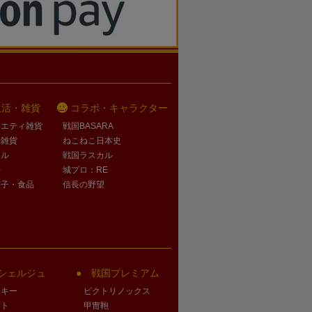
生活・雑貨
コラボ・キャラクター
ラエティ雑貨
戦国BASARA
活雑貨
ねこねこ日本史
オル
戦国ラスカル
子
城プロ：RE
菓子・食品
信長の野望
シェルジュ
戦国プレミアム
クキー
ビクトリノックス
ート
甲冑鞄