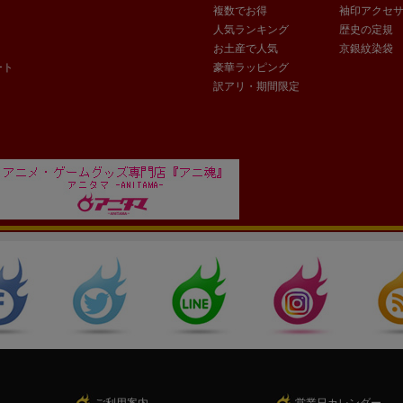
複数でお得
袖印アクセ
人気ランキング
歴史の定規
お土産で人気
京銀紋染袋
ート
豪華ラッピング
訳アリ・期間限定