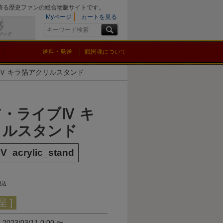
を誇る歴史ファンの総合物販サイトです。
Myページ
カートを見る
送料・発送
戦国魂について
Ⅳ キラ箔アクリルスタンド
・ライブⅣ キ
リルスタンド
IV_acrylic_stand
税込
 ]
間
2023/03/11 0:00
〜