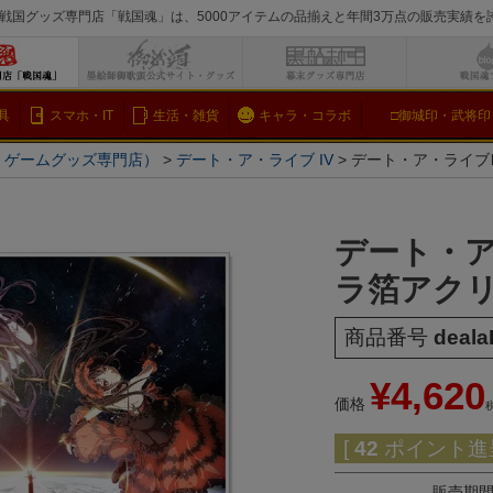
戦国グッズ専門店「戦国魂」は、5000アイテムの品揃えと年間3万点の販売実績
検索
具
スマホ・IT
生活・雑貨
キャラ・コラボ
□御城印・武将印
メ・ゲームグッズ専門店）
デート・ア・ライブ IV
デート・ア・ライブ
デート・ア
ラ箔アク
商品番号
deala
¥
4,620
価格
[
42
ポイント進呈
販売期