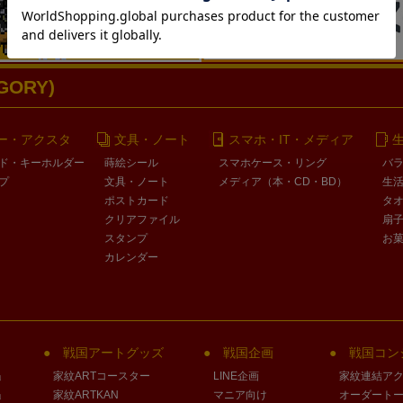
ORY)
ー・アクスタ
文具・ノート
スマホ・IT・メディア
ド・キーホルダー
蒔絵シール
スマホケース・リング
バ
プ
文具・ノート
メディア（本・CD・BD）
生
ポストカード
タ
クリアファイル
扇
スタンプ
お
カレンダー
戦国アートグッズ
戦国企画
戦国コン
」
家紋ARTコースター
LINE企画
家紋連結ア
」
家紋ARTKAN
マニア向け
オーダート