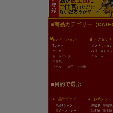
商品カテゴリー（CATEG
ファッション
アクセサリ
Tシャツ
アクリルスタン
パーカー
根付・ストラッ
トートバッグ
チャーム
甲冑鞄
ネクタイ・帽子・その他
目的で選ぶ
墨絵グッズ
お城グッズ
墨絵Tシャツ
御城印「墨城印
墨絵ポストカード
武将印「墨将印