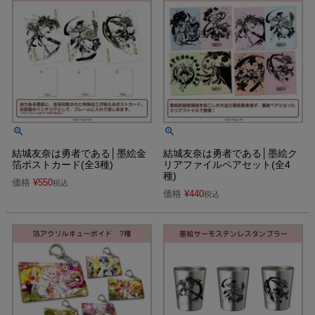
結城友奈は勇者である│墨絵金
結城友奈は勇者である│墨絵ク
箔ポストカード(全3種)
リアファイルペアセット(全4
種)
価格
¥
550
税込
価格
¥
440
税込