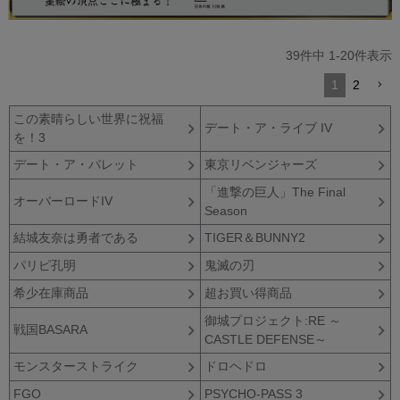
39
件中
1
-
20
件表示
1
2
この素晴らしい世界に祝福
デート・ア・ライブ IV
を！3
デート・ア・バレット
東京リベンジャーズ
「進撃の巨人」The Final
オーバーロードIV
Season
結城友奈は勇者である
TIGER＆BUNNY2
パリピ孔明
鬼滅の刃
希少在庫商品
超お買い得商品
御城プロジェクト:RE ～
戦国BASARA
CASTLE DEFENSE～
モンスターストライク
ドロヘドロ
FGO
PSYCHO-PASS 3