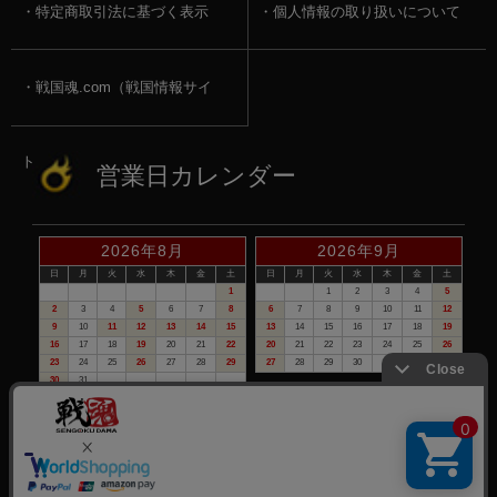
特定商取引法に基づく表示
個人情報の取り扱いについて
戦国魂.com（戦国情報サイ
ト）
営業日カレンダー
2026年8月
2026年9月
日
月
火
水
木
金
土
日
月
火
水
木
金
土
1
1
2
3
4
5
2
3
4
5
6
7
8
6
7
8
9
10
11
12
9
10
11
12
13
14
15
13
14
15
16
17
18
19
16
17
18
19
20
21
22
20
21
22
23
24
25
26
23
24
25
26
27
28
29
27
28
29
30
30
31
赤い日付が定休日です。
※定休日は、商品の発送・電話でのお問合せは、お休みさせて頂いて
おりますので予めご了承下さい。
©戦国魂