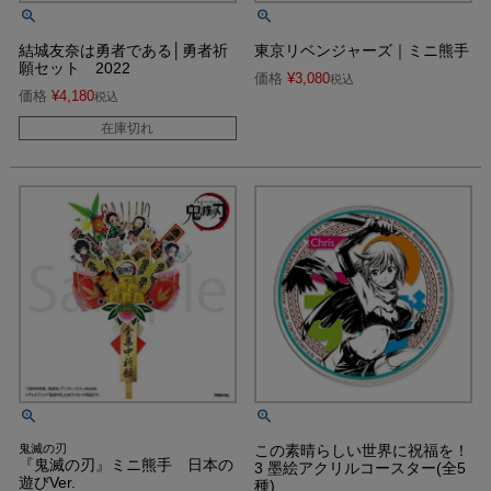
結城友奈は勇者である│勇者祈
東京リベンジャーズ｜ミニ熊手
願セット 2022
価格
¥
3,080
税込
価格
¥
4,180
税込
在庫切れ
鬼滅の刃
この素晴らしい世界に祝福を！
『鬼滅の刃』ミニ熊手 日本の
3 墨絵アクリルコースター(全5
遊びVer.
種)