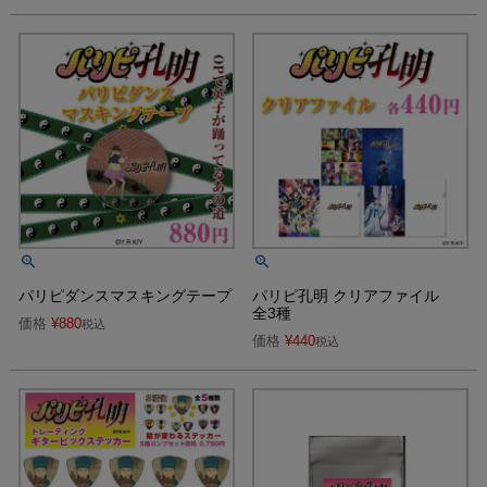
パリピダンスマスキングテープ
パリピ孔明 クリアファイル
全3種
価格
¥
880
税込
価格
¥
440
税込