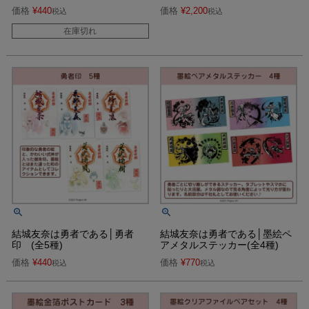
価格
¥
440
価格
¥
2,200
税込
税込
在庫切れ
結城友奈は勇者である│勇者
結城友奈は勇者である│墨絵ペ
印 (全5種)
アメタルステッカー(全4種)
価格
¥
440
価格
¥
770
税込
税込