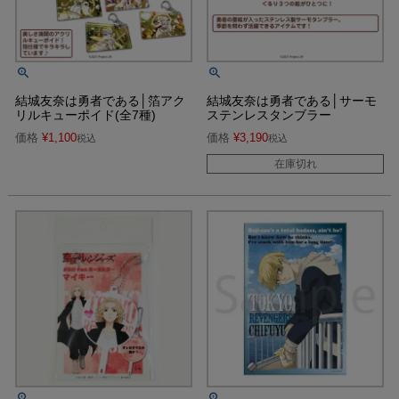
結城友奈は勇者である│箔アク
結城友奈は勇者である│サーモ
リルキューポイド(全7種)
ステンレスタンブラー
価格
¥
1,100
価格
¥
3,190
税込
税込
在庫切れ