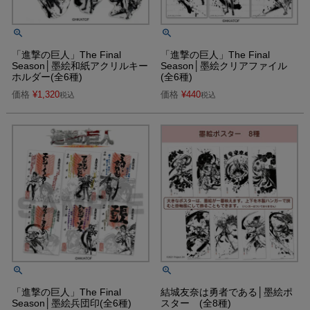
「進撃の巨人」The Final
「進撃の巨人」The Final
Season│墨絵和紙アクリルキー
Season│墨絵クリアファイル
ホルダー(全6種)
(全6種)
価格
¥
1,320
価格
¥
440
税込
税込
「進撃の巨人」The Final
結城友奈は勇者である│墨絵ポ
Season│墨絵兵団印(全6種)
スター (全8種)