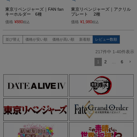
東京リベンジャーズ｜FAN fan
東京リベンジャーズ｜アクリル
キーホルダー 6種
プレート 2種
価格
¥
880
価格
¥
1,980
税込
税込
並び替え
価格が安い順
価格が高い順
新着順
レビュー数順
217
件中
1
-
40
件表示
1
2
…
6