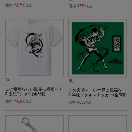
価格
¥
2,750
税込
価格
¥
770
税込
この素晴らしい世界に祝福を！
この素晴らしい世界に祝福を！
3 墨絵Tシャツ(全3種)
3 墨絵メタルステッカー(全5種)
価格
¥
4,180
税込
価格
¥
550
税込