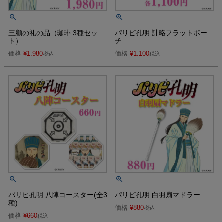
三顧の礼の品（珈琲 3種セッ
パリピ孔明 計略フラットポー
ト）
チ
価格
¥
1,980
価格
¥
1,100
税込
税込
パリピ孔明 八陣コースター(全3
パリピ孔明 白羽扇マドラー
種)
価格
¥
880
税込
価格
¥
660
税込