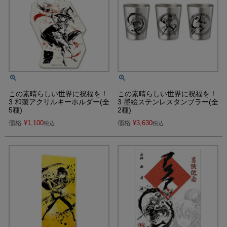
この素晴らしい世界に祝福を！
この素晴らしい世界に祝福を！
3 和製アクリルキーホルダー(全
3 墨絵ステンレスタンブラー(全
5種)
2種)
価格
¥
1,100
価格
¥
3,630
税込
税込