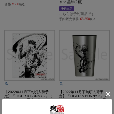
ャツ 墨絵(2種)
価格
¥
550
税込
予約商品
こちらは予約商品です
予約販売価格
¥
3,850
税込
【2022年11月下旬頃入荷予
【2022年11月下旬頃入荷予
定】『TIGER & BUNNY 2』ミ
定】『TIGER & BUNNY 2』ス
ニキャンバス 墨絵(2種)
テンレスサーモタンブラー 墨
絵(2種)
予約商品
予約商品
こちらは予約商品です