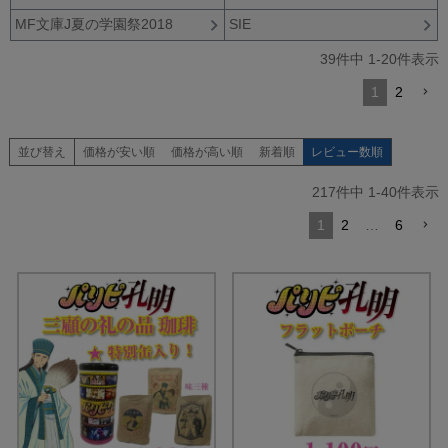
MF文庫J夏の学園祭2018
SIE
39
件中
1
-
20
件表示
1
2
並び替え
価格が安い順
価格が高い順
新着順
レビュー数順
217
件中
1
-
40
件表示
1
2
…
6