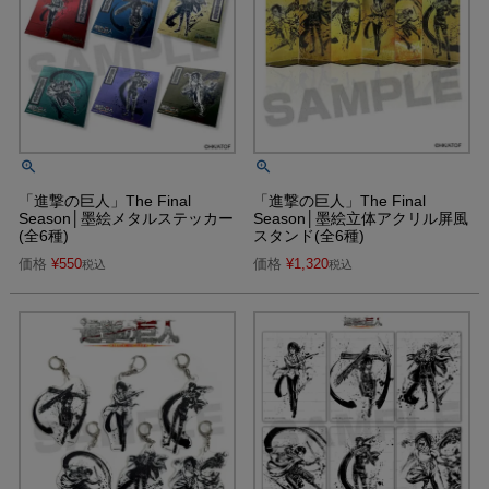
「進撃の巨人」The Final
「進撃の巨人」The Final
Season│墨絵メタルステッカー
Season│墨絵立体アクリル屏風
(全6種)
スタンド(全6種)
価格
¥
550
価格
¥
1,320
税込
税込