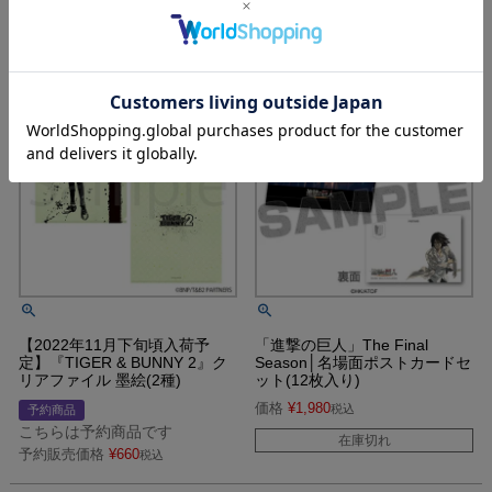
こちらは予約商品です
予約販売価格
¥
2,200
税込
予約販売価格
¥
3,300
税込
【2022年11月下旬頃入荷予
「進撃の巨人」The Final
定】『TIGER & BUNNY 2』ク
Season│名場面ポストカードセ
リアファイル 墨絵(2種)
ット(12枚入り)
価格
¥
1,980
税込
予約商品
こちらは予約商品です
在庫切れ
予約販売価格
¥
660
税込