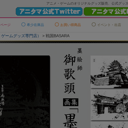
アニメ・ゲームのオリジナルグッズ販売、公式グッ
ーページ
希少在庫品
お買い得商品
イベント・出店
メ・ゲームグッズ専門店）
戦国BASARA