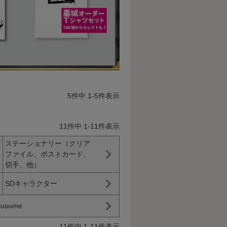
5
件中
1
-
5
件表示
11
件中
1
-
11
件表示
ステーショナリー（クリア
ファイル、ポストカード、
切手、他）
SDキャラクター
susume
11
件中
1
-
11
件表示