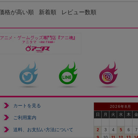
価格が高い順
新着順
レビュー数順
カートを見る
2026年8月
日
月
火
水
木
ご利用案内
送料、お支払い方法について
2
3
4
5
6
7
9
10
11
12
13
1