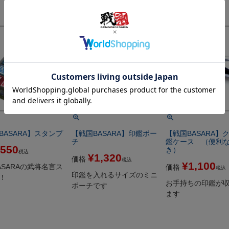
BASARA】スタンプ
【戦国BASARA】印鑑ポー
【戦国BASARA】
チ
鑑ケース （便利
550
き）
税込
¥
1,320
価格
税込
¥
1,100
ASARAの武将名言ス
価格
税込
印鑑を入れるサイズのミニ
！
お手持ちの印鑑が
ポーチです
ます