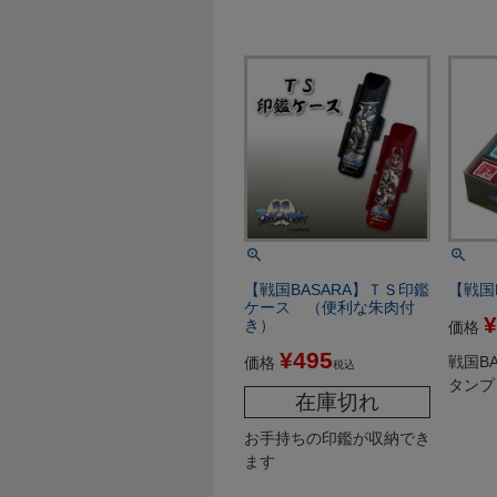
【戦国BASARA】ＴＳ印鑑
【戦国
ケース （便利な朱肉付
¥
き）
価格
¥
495
戦国B
価格
税込
タンプ
在庫切れ
お手持ちの印鑑が収納でき
ます