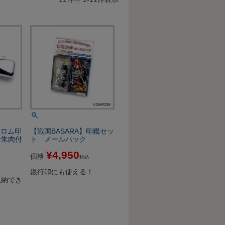
クロム印
【戦国BASARA】印鑑セッ
な朱肉付
ト メールパック
¥
4,950
価格
税込
銀行印にも使える！
収納でき