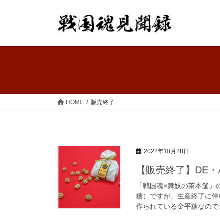
コ
ナ
ン
ビ
テ
ゲ
ン
ー
ツ
シ
へ
ョ
ス
ン
キ
に
ッ
移
HOME
販売終了
プ
動
2022年10月28日
【販売終了】DE・
「戦国魂×舞妓の茶本舗」
糖）ですが、生産終了に伴
作られている金平糖なので、