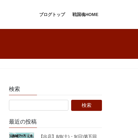
ブログトップ
戦国魂HOME
検索
最近の投稿
【出店】8/8(土)・9(日)第五回