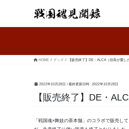
コ
ナ
ン
ビ
テ
ゲ
ン
ー
ツ
シ
へ
ョ
ス
ン
キ
に
ッ
移
HOME
グッズ
【販売終了】DE・ALCA（信長が愛し
プ
動
2022年10月28日
/ 最終更新日時 :
2022年10月28日
【販売終了】DE・AL
「戦国魂×舞妓の茶本舗」のコラボで販売して