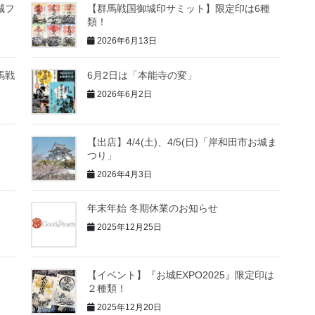
城フ
【群馬戦国御城印サミット】限定印は6種
類！
2026年6月13日
群馬戦
6月2日は「本能寺の変」
2026年6月2日
【出店】4/4(土)、4/5(日)「岸和田市お城ま
つり」
2026年4月3日
年末年始 冬期休業のお知らせ
2025年12月25日
【イベント】『お城EXPO2025』限定印は
２種類！
2025年12月20日