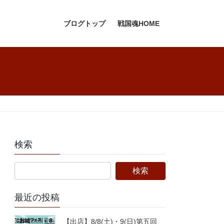
ブログトップ
戦国魂HOME
検索
最近の投稿
【出店】8/8(土)・9(日)第五回