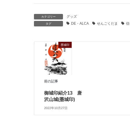
グッズ
カテゴリー
DE・ALCA
せんごくだま
信
タグ
墨城印
前の記事
御城印紹介13 唐
沢山城(墨城印)
2022年10月27日