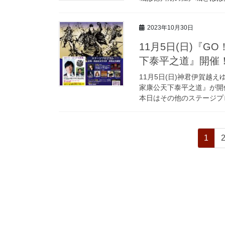
2023年10月30日
11月5日(日)『GO！
下泰平之道』開催
11月5日(日)神君伊賀越えゆ
家康公天下泰平之道』が開
本日はその他のステージプロ
投
固
1
稿
定
ペ
の
ー
ペ
ジ
ー
ジ