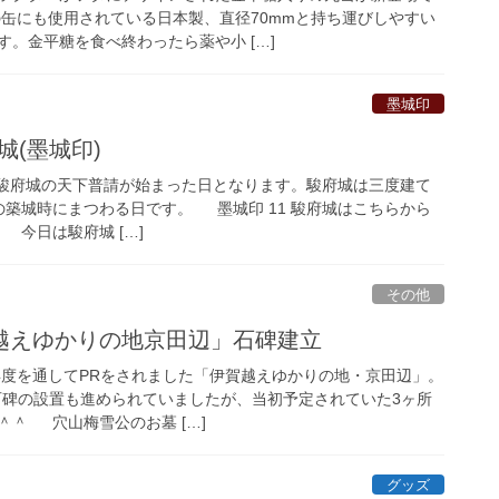
の缶にも使用されている日本製、直径70mmと持ち運びしやすい
。金平糖を食べ終わったら薬や小 […]
墨城印
城(墨城印)
17日は駿府城の天下普請が始まった日となります。駿府城は三度建て
の築城時にまつわる日です。 墨城印 11 駿府城はこちらから
今日は駿府城 […]
その他
越えゆかりの地京田辺」石碑建立
3年度を通してPRをされました「伊賀越えゆかりの地・京田辺」。
石碑の設置も進められていましたが、当初予定されていた3ヶ所
＾＾ 穴山梅雪公のお墓 […]
グッズ