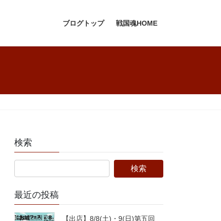
ブログトップ
戦国魂HOME
検索
最近の投稿
【出店】8/8(土)・9(日)第五回