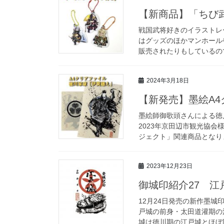
【新商品】「ちび
戦国武将好きのイラストレ
はグッズのほかマンホール
販売されたりもしているので
2024年3月18日
【新発売】墨絵A4
墨絵師御歌頭さんによる徳
2023年京田辺市観光協
ジェクト」関連商品となりま
2023年12月23日
御城印紹介27 江
12月24日発売の新作墨城
戸城の前身・太田道灌期の
城は徳川期の江戸城とほぼ同