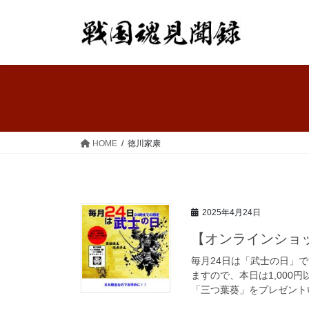
コ
ナ
ン
ビ
テ
ゲ
ン
ー
ツ
シ
へ
ョ
ス
ン
キ
に
ッ
移
HOME
徳川家康
プ
動
2025年4月24日
【オンラインショ
毎月24日は「武士の日」
ますので、本日は1,000
「三つ葉葵」をプレゼントい