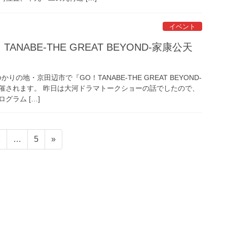
イベント
TANABE-THE GREAT BEYOND-家康公天
！
かりの地・京田辺市で『GO！TANABE-THE GREAT BEYOND-
催されます。 昨日は大河ドラマトークショーの話でしたので、
グラム […]
固
固
2
…
5
»
定
定
ペ
ペ
ー
ー
ジ
ジ