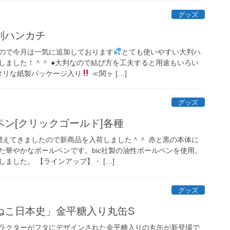
グッズ
判ハンカチ
ので今月は一気に追加しております
とても使いやすい大判ハ
しました！＾＾ ●大判なので結び方を工夫すると用途もいろい
タリな紙製パッケージ入り
≪関ヶ […]
グッズ
ン[クリックゴールド]各種
増えてきましたので新商品を入荷しました＾＾ 赤と黒の本体に
た華やかなボールペンです。bic社製の油性ボールペンを使用。
ました。 【ラインアップ】・ […]
グッズ
ねこ日本史」金平糖入り丸缶S
ラクターがフタにデザインされた金平糖入りの丸缶が新登場で