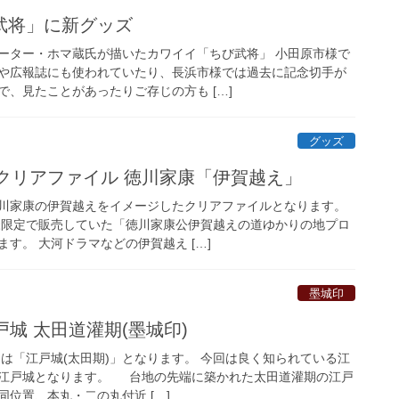
武将」に新グッズ
ーター・ホマ蔵氏が描いたカワイイ「ちび武将」 小田原市様で
や広報誌にも使われていたり、長浜市様では過去に記念切手が
、見たことがあったりご存じの方も […]
グッズ
クリアファイル 徳川家康「伊賀越え」
川家康の伊賀越えをイメージしたクリアファイルとなります。
会様限定で販売していた「徳川家康公伊賀越えの道ゆかりの地プロ
す。 大河ドラマなどの伊賀越え […]
墨城印
戸城 太田道灌期(墨城印)
印は「江戸城(太田期)」となります。 今回は良く知られている江
江戸城となります。 台地の先端に築かれた太田道灌期の江戸
位置、本丸・二の丸付近 […]