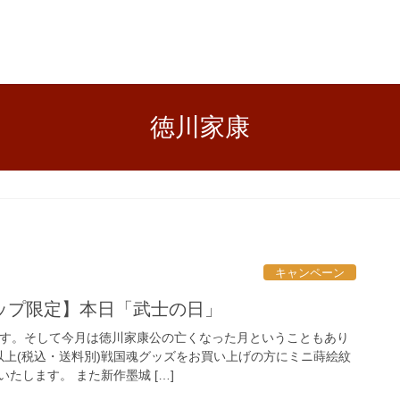
徳川家康
キャンペーン
ップ限定】本日「武士の日」
です。そして今月は徳川家康公の亡くなった月ということもあり
円以上(税込・送料別)戦国魂グッズをお買い上げの方にミニ蒔絵紋
たします。 また新作墨城 […]