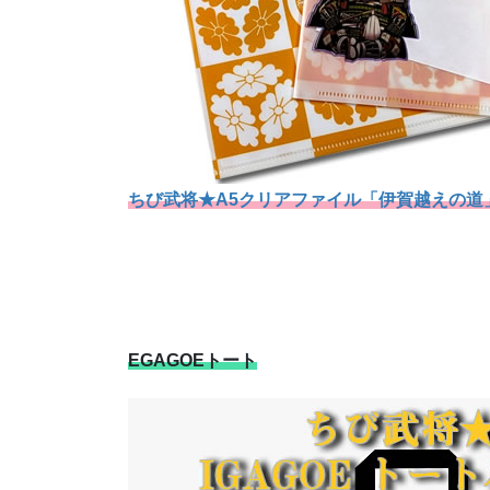
ちび武将★A5クリアファイル「伊賀越えの道
EGAGOEトート