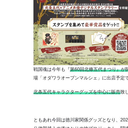
戦国魂は今年も『
第60回北條五代まつり』が
場「オダワラオープンマルシェ」に出店予定
北条五代キャラクターグッズを中心に販売
致
ともあれ今回は徳川家関係グッズとなり、20