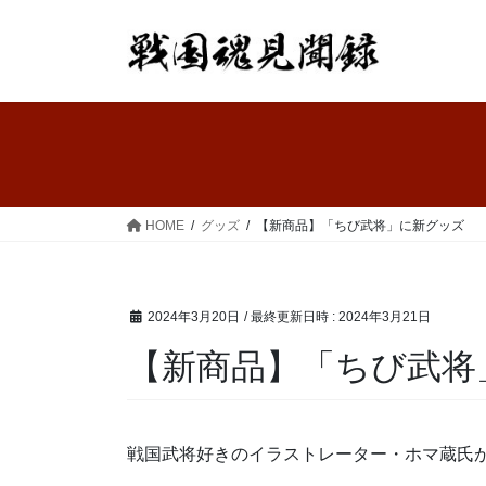
コ
ナ
ン
ビ
テ
ゲ
ン
ー
ツ
シ
へ
ョ
ス
ン
キ
に
ッ
移
HOME
グッズ
【新商品】「ちび武将」に新グッズ
プ
動
2024年3月20日
/ 最終更新日時 :
2024年3月21日
【新商品】「ちび武将
戦国武将好きのイラストレーター・ホマ蔵氏