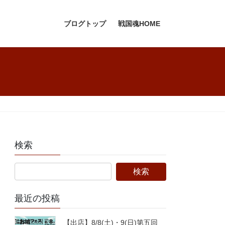
ブログトップ
戦国魂HOME
検索
最近の投稿
【出店】8/8(土)・9(日)第五回