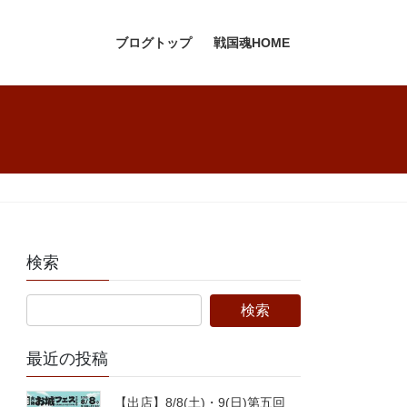
ブログトップ
戦国魂HOME
検索
最近の投稿
【出店】8/8(土)・9(日)第五回