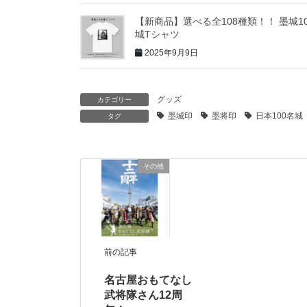
【新商品】選べる全108種類！！ 墨城10
城Tシャツ
2025年9月9日
グッズ
カテゴリー
墨城印
墨将印
日本100名城
タグ
その他
前の記事
名古屋おもてなし
武将隊さん12周