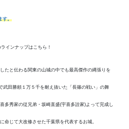
ます。
印のラインナップはこちら！
城したと伝わる関東の山城の中でも最高傑作の縄張りを
の兵で武田勝頼１万５千を耐え抜いた「長篠の戦い」の舞
宇喜多秀家の従兄弟・坂崎直盛(宇喜多詮家)よって完成し
勝に命じて大改修させた千葉県を代表するお城。