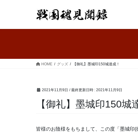
コ
ナ
ン
ビ
テ
ゲ
ン
ー
ツ
シ
へ
ョ
ス
ン
キ
に
ッ
移
HOME
グッズ
【御礼】墨城印150城達成！
プ
動
2021年11月9日
/ 最終更新日時 :
2021年11月9日
【御礼】墨城印150城
皆様のお陰様をもちまして、この度「墨城印(御