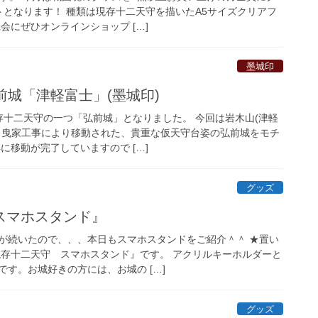
トとなります！ 種類は現存十二天守を描いたA5サイズクリアフ
会にぜひオンラインショップ […]
墨城印
前城「津軽富士」(墨城印)
存十二天守の一つ「弘前城」となりました。 今回は岩木山(津軽
、曳家工事により移動された、貴重な仮天守台姿の弘前城をモチ
年に移動が完了していますので […]
グッズ
スマホスタンド』
が続いたので、、、本日もスマホスタンドをご紹介＾＾ ★置い
現存十二天守 スマホスタンド』です。 アクリルキーホルダーと
す。お城好きの方には、お城の […]
グッズ