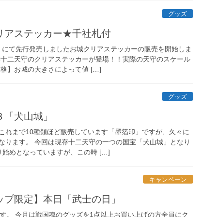
グッズ
リアステッカー★千社札付
松江」にて先行発売しましたお城クリアステッカーの販売を開始しま
存十二天守のクリアステッカーが登場！！実際の天守のスケール
格】お城の大きさによって値 […]
グッズ
３「犬山城」
れまで10種類ほど販売しています「墨箔印」ですが、久々に
なります。 今回は現存十二天守の一つの国宝「犬山城」となり
始めとなっていますが、この時 […]
キャンペーン
ップ限定】本日「武士の日」
です。 今月は戦国魂のグッズを1点以上お買い上げの方全員にク