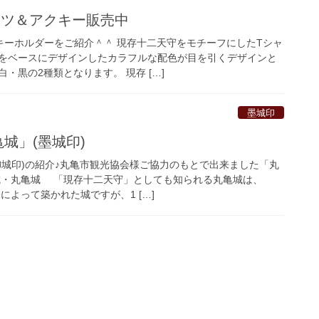
ャツ＆アクキー販売中
キーホルダーをご紹介＾＾ 現存十二天守をモチーフにしたTシャ
をベースにデザインしたカラフルな配色が目を引くデザインと
・黒の2種類となります。 現存 […]
墨城印
亀城」(墨城印)
御城印)の紹介♪丸亀市観光協会様ご協力のもとで出来ました「丸
城・丸亀城 「現存十二天守」としても知られる丸亀城は、
によって築かれた城ですが、1 […]