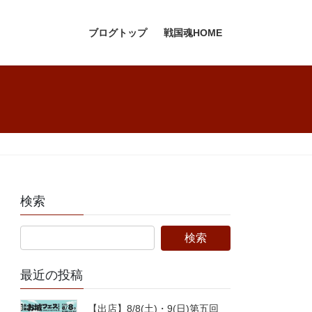
ブログトップ
戦国魂HOME
検索
最近の投稿
【出店】8/8(土)・9(日)第五回