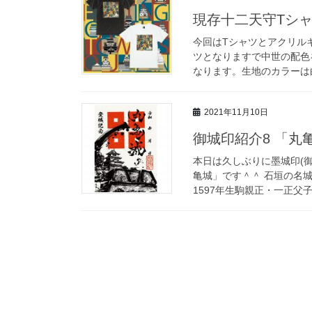
現存十二天守Tシ
今回はTシャツとアクリル
ツとなりますで中世の配色
なります。生地のカラーは白
2021年11月10日
御城印紹介8 「丸
本日は久しぶりに墨城印(
亀城」です＾＾ 石垣の名
1597年生駒親正・一正父子