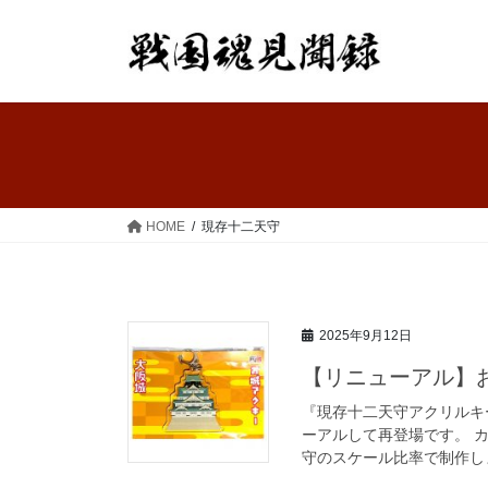
コ
ナ
ン
ビ
テ
ゲ
ン
ー
ツ
シ
へ
ョ
ス
ン
キ
に
ッ
移
HOME
現存十二天守
プ
動
2025年9月12日
【リニューアル】
『現存十二天守アクリルキ
ーアルして再登場です。 
守のスケール比率で制作しま