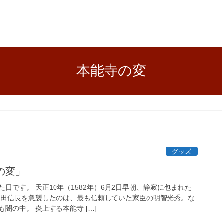
本能寺の変
グッズ
の変」
日です。 天正10年（1582年）6月2日早朝、静寂に包まれた
織田信長を急襲したのは、最も信頼していた家臣の明智光秀。な
闇の中。 炎上する本能寺 […]