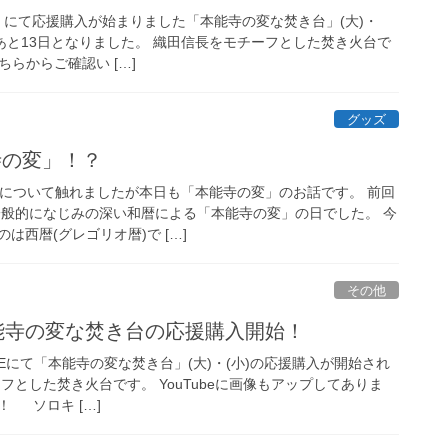
KE』にて応援購入が始まりました「本能寺の変な焚き台」(大)・
あと13日となりました。 織田信長をモチーフとした焚き火台で
ちらからご確認い […]
グッズ
寺の変」！？
」について触れましたが本日も「本能寺の変」のお話です。 前回
う一般的になじみの深い和暦による「本能寺の変」の日でした。 今
は西暦(グレゴリオ暦)で […]
その他
本能寺の変な焚き台の応援購入開始！
AKEにて「本能寺の変な焚き台」(大)・(小)の応援購入が開始され
フとした焚き火台です。 YouTubeに画像もアップしてありま
 ソロキ […]