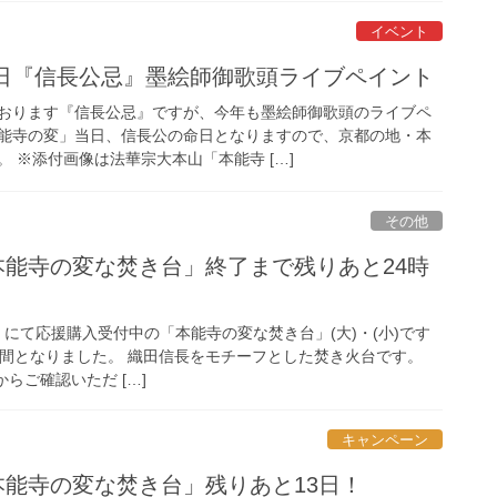
イベント
2日『信長公忌』墨絵師御歌頭ライブペイント
おります『信長公忌』ですが、今年も墨絵師御歌頭のライブペ
能寺の変」当日、信長公の命日となりますので、京都の地・本
 ※添付画像は法華宗大本山「本能寺 […]
その他
「本能寺の変な焚き台」終了まで残りあと24時
E』にて応援購入受付中の「本能寺の変な焚き台」(大)・(小)です
時間となりました。 織田信長をモチーフとした焚き火台です。
からご確認いただ […]
キャンペーン
「本能寺の変な焚き台」残りあと13日！