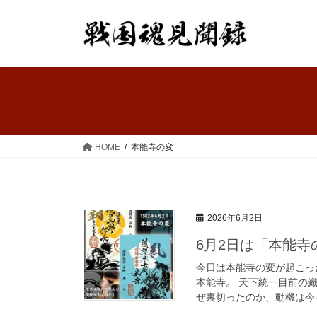
コ
ナ
ン
ビ
テ
ゲ
ン
ー
ツ
シ
へ
ョ
ス
ン
キ
に
ッ
移
HOME
本能寺の変
プ
動
2026年6月2日
6月2日は「本能寺
今日は本能寺の変が起こった
本能寺。 天下統一目前の
ぜ裏切ったのか、動機は今も