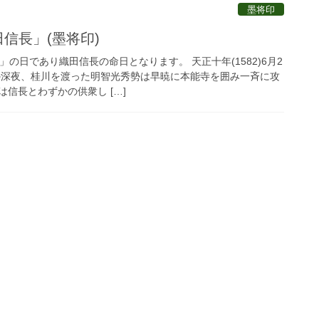
墨将印
田信長」(墨将印)
」の日であり織田信長の命日となります。 天正十年(1582)6月2
の深夜、桂川を渡った明智光秀勢は早暁に本能寺を囲み一斉に攻
信長とわずかの供衆し […]