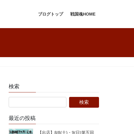
ブログトップ
戦国魂HOME
検索
最近の投稿
【出店】8/8(土)・9(日)第五回