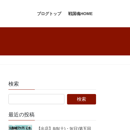
ブログトップ
戦国魂HOME
検索
最近の投稿
【出店】8/8(土)・9(日)第五回