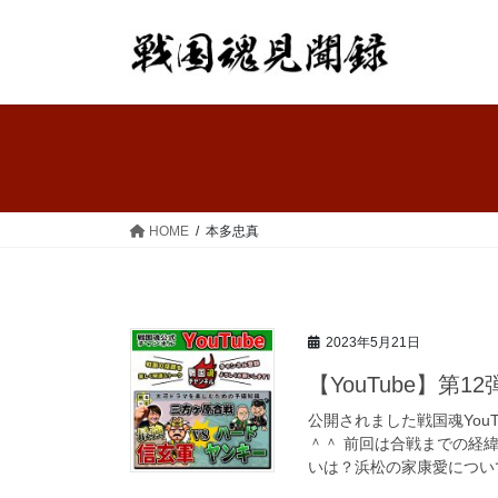
コ
ナ
ン
ビ
テ
ゲ
ン
ー
ツ
シ
へ
ョ
ス
ン
キ
に
ッ
移
HOME
本多忠真
プ
動
2023年5月21日
【YouTube】第
公開されました戦国魂You
＾＾ 前回は合戦までの経
いは？浜松の家康愛について