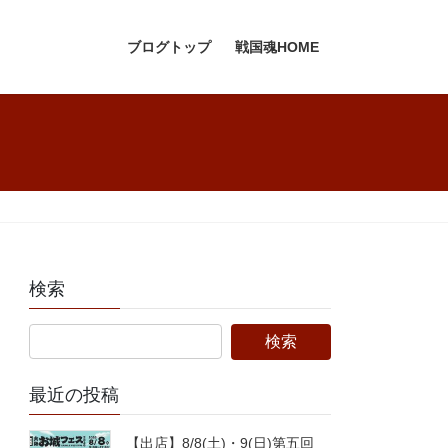
ブログトップ
戦国魂HOME
検索
最近の投稿
【出店】8/8(土)・9(日)第五回