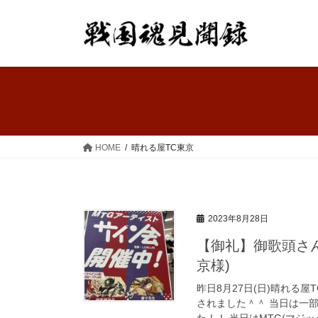
コ
ナ
ン
ビ
テ
ゲ
ン
ー
ツ
シ
へ
ョ
ス
ン
キ
に
ッ
移
HOME
晴れる屋TC東京
プ
動
2023年8月28日
【御礼】御歌頭さ
京様)
昨日8月27日(日)晴れる
されました＾＾ 当日は一
た！！ 当日はMTG(マジッ