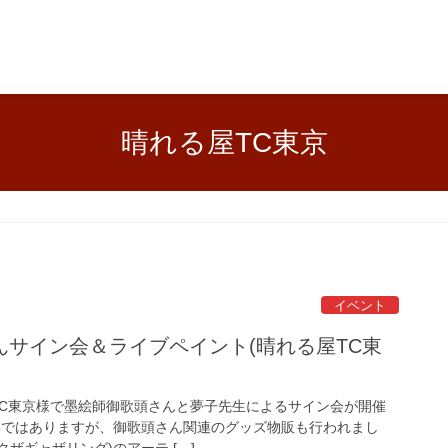
晴れる屋TC東京
イベント
んサイン会＆ライブペイント(晴れる屋TC東
屋TC東京様で墨絵師御歌頭さんと夢子先生によるサイン会が開催
部ではありますが、御歌頭さん関連のグッズ物販も行われまし
クザギャザリング)のアーテ […]