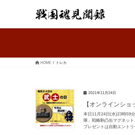
コ
ナ
ン
ビ
テ
ゲ
ン
ー
ツ
シ
へ
ョ
ス
ン
キ
に
ッ
移
HOME
トレカ
プ
動
2021年11月24日
【オンラインショ
本日11月24日(水)23
隊」戦略駒凸缶マグネット
プレゼントは自動エントリー