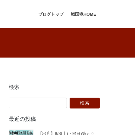
ブログトップ
戦国魂HOME
検索
最近の投稿
【出店】8/8(土)・9(日)第五回