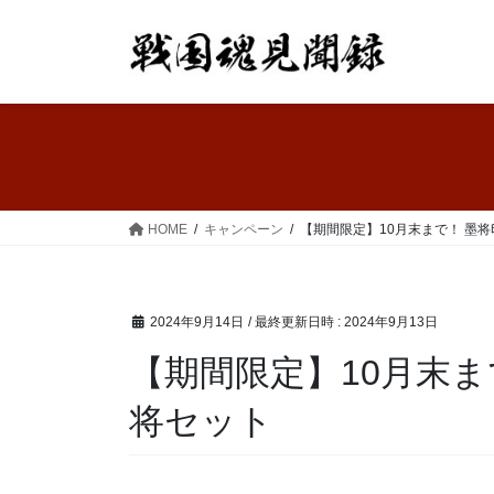
コ
ナ
ン
ビ
テ
ゲ
ン
ー
ツ
シ
へ
ョ
ス
ン
キ
に
ッ
移
HOME
キャンペーン
【期間限定】10月末まで！ 墨
プ
動
2024年9月14日
/ 最終更新日時 :
2024年9月13日
【期間限定】10月末ま
将セット