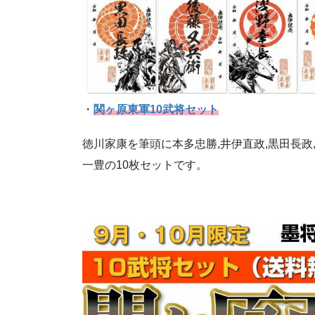
・
関ヶ原東軍10武将セット
徳川家康を筆頭に本多忠勝,井伊直政,黒田長政,
一豊の10枚セットです。