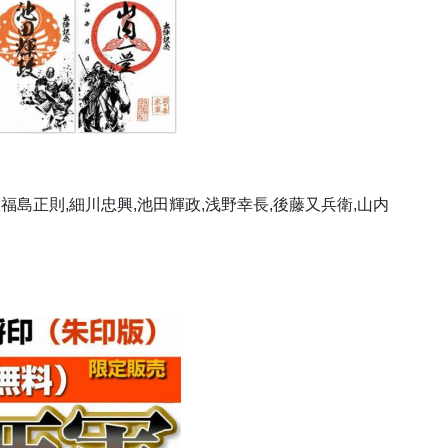
福島正則,細川忠興,池田輝政,浅野幸長,後藤又兵衛,山内