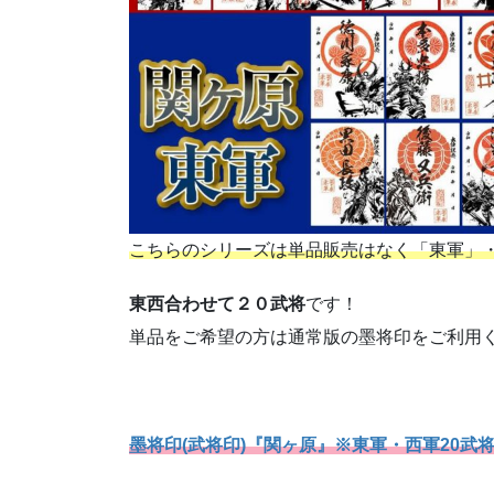
こちらのシリーズは単品販売はなく「東軍」
東西合わせて２０武将
です！
単品をご希望の方は通常版の墨将印をご利用くださ
墨将印(武将印)『関ヶ原』※東軍・西軍20武将セッ