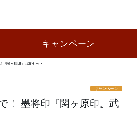
キャンペーン
将印『関ヶ原印』武将セット
キャンペーン
で！ 墨将印『関ヶ原印』武