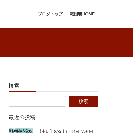
ブログトップ
戦国魂HOME
検索
最近の投稿
【出店】8/8(土)・9(日)第五回