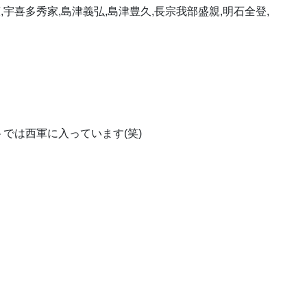
,宇喜多秀家,島津義弘,島津豊久,長宗我部盛親,明石全登,
では西軍に入っています(笑)