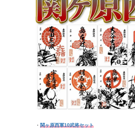
・
関ヶ原西軍10武将セット