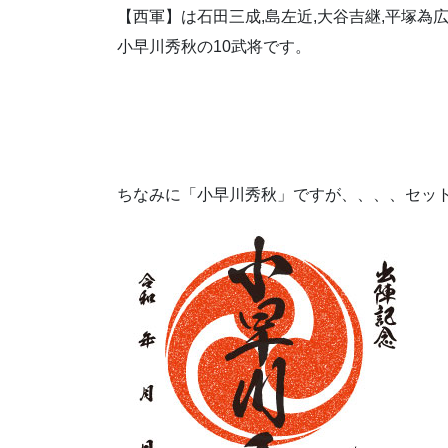
【西軍】は石田三成,島左近,大谷吉継,平塚為広
小早川秀秋の10武将です。
ちなみに「小早川秀秋」ですが、、、、セット