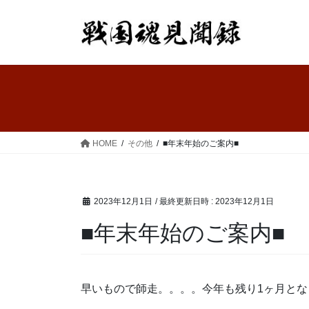
コ
ナ
ン
ビ
テ
ゲ
ン
ー
ツ
シ
へ
ョ
ス
ン
キ
に
ッ
移
HOME
その他
■年末年始のご案内■
プ
動
2023年12月1日
/ 最終更新日時 :
2023年12月1日
■年末年始のご案内■
早いもので師走。。。。今年も残り1ヶ月とな