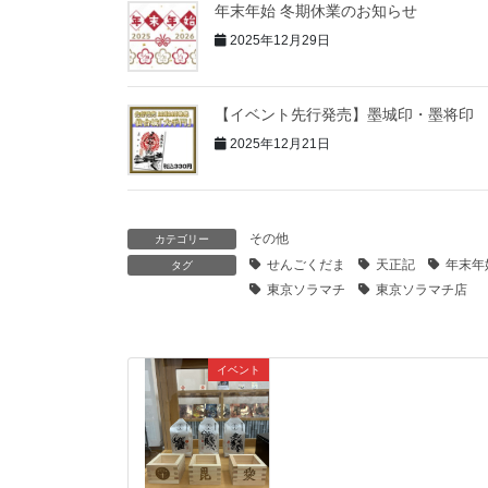
年末年始 冬期休業のお知らせ
2025年12月29日
【イベント先行発売】墨城印・墨将印
2025年12月21日
その他
カテゴリー
せんごくだま
天正記
年末年
タグ
東京ソラマチ
東京ソラマチ店
イベント