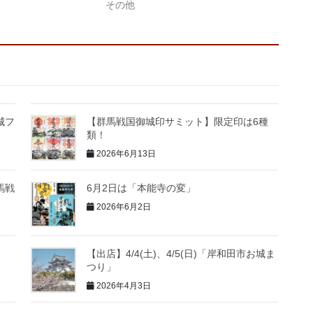
その他
城フ
【群馬戦国御城印サミット】限定印は6種
類！
2026年6月13日
群馬戦
6月2日は「本能寺の変」
2026年6月2日
【出店】4/4(土)、4/5(日)「岸和田市お城ま
つり」
2026年4月3日