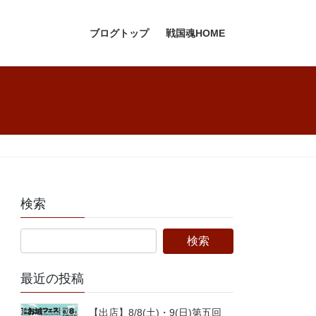
ブログトップ
戦国魂HOME
検索
最近の投稿
【出店】8/8(土)・9(日)第五回