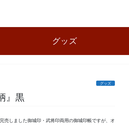
グッズ
グッズ
柄』黒
して完売しました御城印・武将印両用の御城印帳ですが、オ