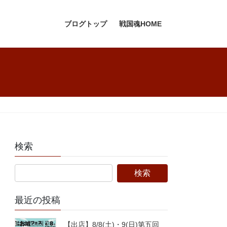
ブログトップ
戦国魂HOME
検索
最近の投稿
【出店】8/8(土)・9(日)第五回