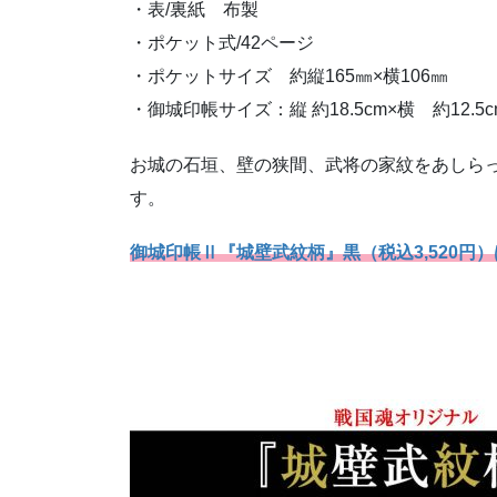
・表/裏紙 布製
・ポケット式/42ページ
・ポケットサイズ 約縦165㎜×横106㎜
・御城印帳サイズ：縦 約18.5cm×横 約12.5cm
お城の石垣、壁の狭間、武将の家紋をあしら
す。
御城印帳Ⅱ『城壁武紋柄』黒（税込3,520円