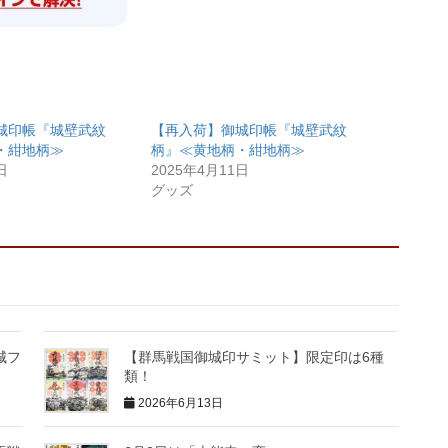
城印帳『城壁武紋
【再入荷】御城印帳『城壁武紋
・紺地柄≫
柄』≪黄地柄・紺地柄≫
日
2025年4月11日
グッズ
城フ
【群馬戦国御城印サミット】限定印は6種
類！
2026年6月13日