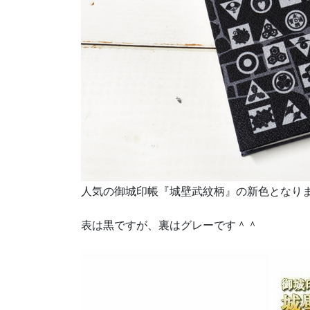
人気の御城印帳『城壁武紋柄』の新色となり
表は黒ですが、裏はグレーです＾＾