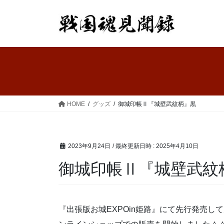
コ
ナ
ン
ビ
テ
ゲ
ン
ー
ツ
シ
へ
ョ
ス
ン
キ
に
ッ
移
HOME
グッズ
御城印帳Ⅱ『城壁武紋柄』黒
プ
動
2023年9月24日
/ 最終更新日時 :
2025年4月10日
御城印帳Ⅱ『城壁武紋
『出張版お城EXPOin姫路』にて先行発売