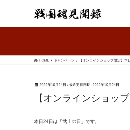
コ
ナ
ン
ビ
テ
ゲ
ン
ー
ツ
シ
へ
ョ
ス
ン
キ
に
ッ
移
HOME
キャンペーン
【オンラインショップ限定】本
プ
動
2022年10月24日
/ 最終更新日時 :
2022年10月24日
【オンラインショップ
本日24日は「武士の日」です。