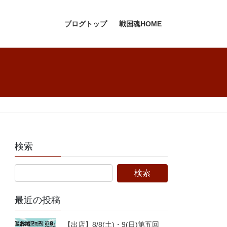
ブログトップ
戦国魂HOME
検索
最近の投稿
【出店】8/8(土)・9(日)第五回