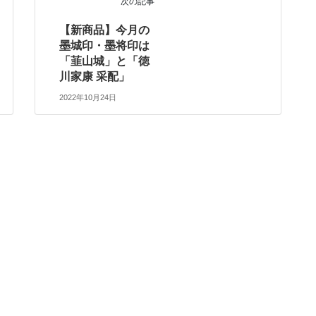
次の記事
【新商品】今月の
墨城印・墨将印は
「韮山城」と「徳
川家康 采配」
2022年10月24日