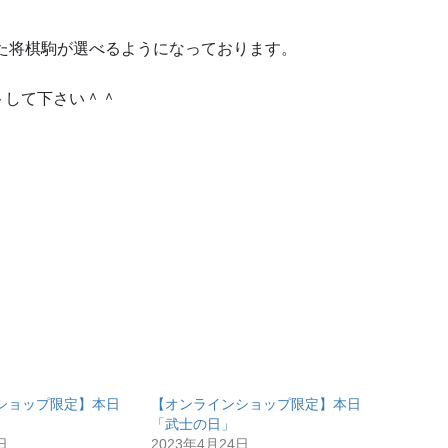
出た将棋駒が選べるようになっております。
トして下さい＾＾
ショップ限定】本日
【オンラインショップ限定】本日
「武士の日」
日
2023年4月24日