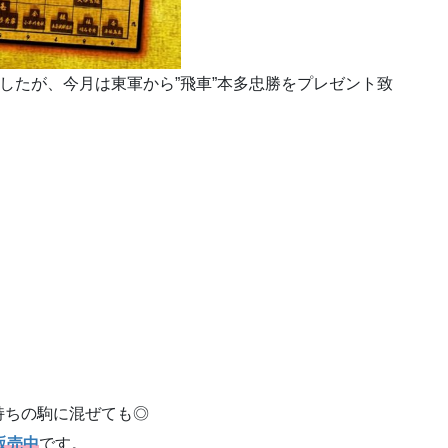
ましたが、今月は東軍から”飛車”本多忠勝をプレゼント致
持ちの駒に混ぜても◎
販売中
です。