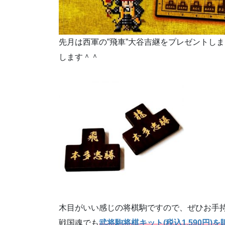
先月は西軍の”飛車”大谷吉継をプレゼントし
します＾＾
木目がいい感じの将棋駒ですので、ぜひお手
戦国魂でも
武将駒将棋キット(税込1,590円)を