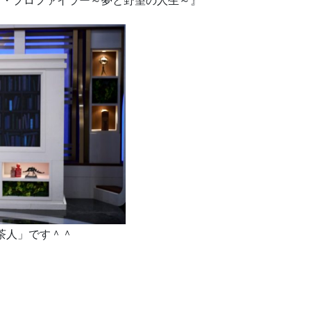
『ザ・プロファイラー～夢と野望の人生～』
茶人」です＾＾