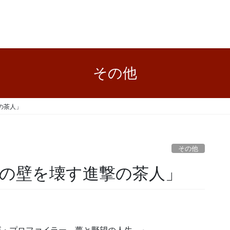
その他
の茶人」
その他
識の壁を壊す進撃の茶人」