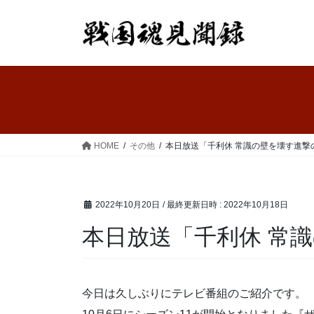
コ
ナ
ン
ビ
テ
ゲ
ン
ー
ツ
シ
へ
ョ
ス
ン
キ
に
ッ
移
HOME
その他
本日放送「千利休 常識の壁を壊す進撃
プ
動
2022年10月20日
/ 最終更新日時 :
2022年10月18日
本日放送「千利休 常
今日は久しぶりにテレビ番組のご紹介です。