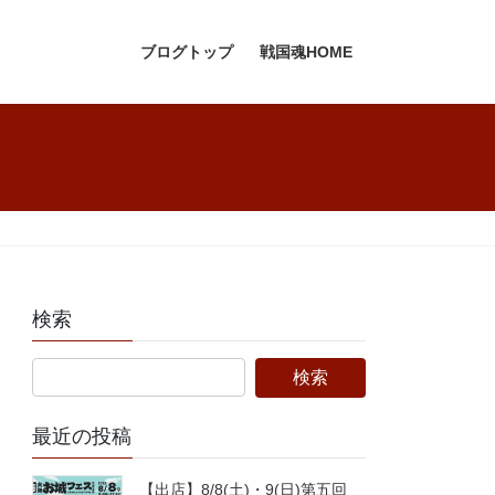
ブログトップ
戦国魂HOME
検索
最近の投稿
【出店】8/8(土)・9(日)第五回