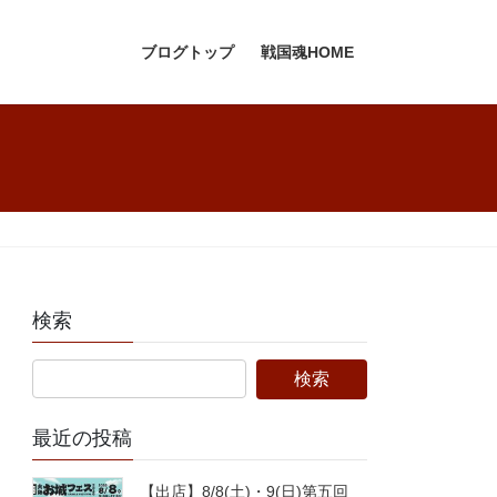
ブログトップ
戦国魂HOME
検索
最近の投稿
【出店】8/8(土)・9(日)第五回