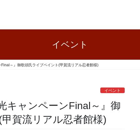
イベント
inal～』御歌頭氏ライブペイント(甲賀流リアル忍者館様)
イベント
キャンペーンFinal～』御
(甲賀流リアル忍者館様)