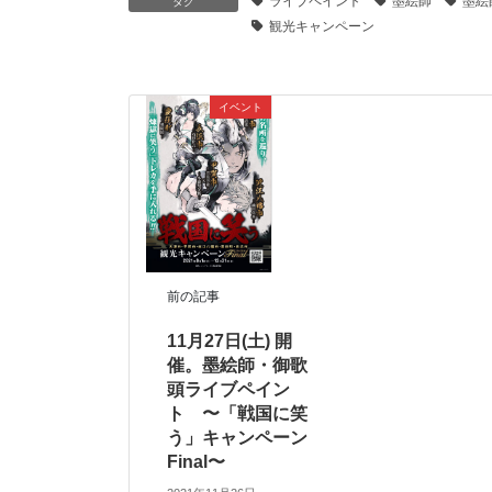
ライブペイント
墨絵師
墨絵
タグ
観光キャンペーン
イベント
前の記事
11月27日(土) 開
催。墨絵師・御歌
頭ライブペイン
ト 〜「戦国に笑
う」キャンペーン
Final〜