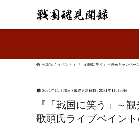
コ
ナ
ン
ビ
テ
ゲ
ン
ー
ツ
シ
へ
ョ
ス
ン
キ
に
ッ
移
HOME
イベント
『「戦国に笑う」～観光キャンペーンF
プ
動
2021年11月28日
/ 最終更新日時 :
2021年11月29日
『「戦国に笑う」～観光
歌頭氏ライブペイント