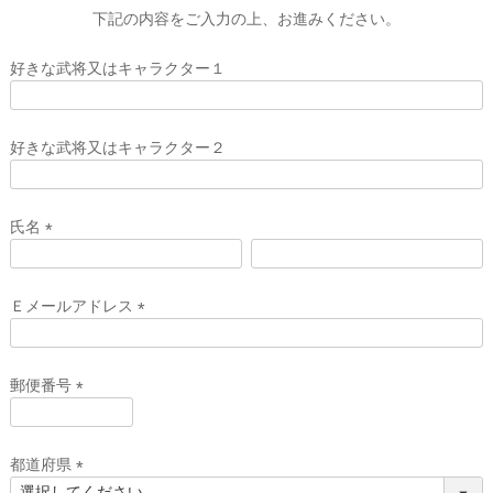
下記の内容をご入力の上、お進みください。
好きな武将又はキャラクター１
好きな武将又はキャラクター２
氏名
(
必
須
Ｅメールアドレス
)
(
必
須
郵便番号
)
(
必
須
都道府県
)