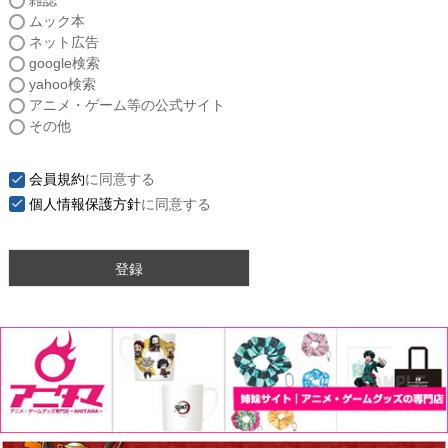
雑誌
須
ムック本
)
ネット広告
google検索
yahoo検索
アニメ・ゲーム等の公式サイト
その他
会員規約
に同意する
個人情報保護方針
に同意する
登録