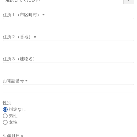
(
必
須
住所１（市区町村）
)
(
必
須
住所２（番地）
)
(
必
須
住所３（建物名）
)
お電話番号
(
必
須
性別
)
指定なし
男性
女性
生年月日