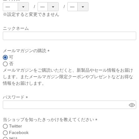
(
必
※設定すると変更できません
須
)
ニックネーム
メールマガジンの購読
可
(
否
必
メールマガジンをご購読いただくと、新製品やセール情報をお届け
須
します。またメールマガジン限定クーポンやプレゼントなどお得な
)
情報をお届けします。
パスワード
(
必
須
当ショップを知ったきっかけを教えてください
)
Twitter
(
Facebook
必